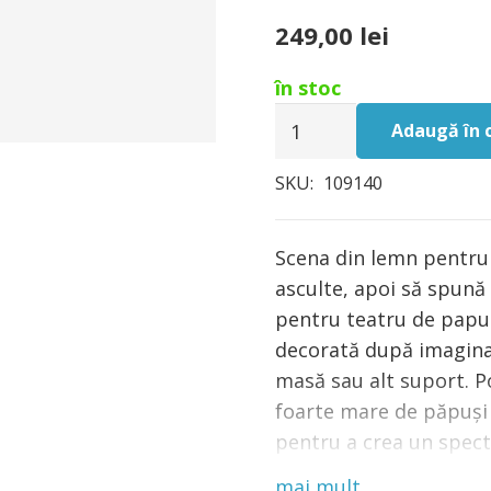
249,00
lei
în stoc
Cantitate
Adaugă în 
Scena
din
SKU:
109140
lemn
pentru
Scena din lemn pentru 
teatru
asculte, apoi să spună 
de
pentru teatru de papus
papusi,
decorată după imaginaț
Egmont
masă sau alt suport. Po
Toys
foarte mare de păpuși 
pentru a crea un spect
28 X 45 cm. Vârsta rec
mai mult