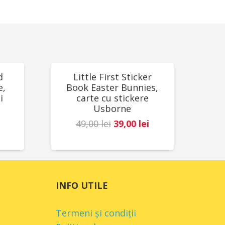
ntărilor EN71 & ASTM. Producător:
REDUCERI!
d
Little First Sticker
e,
Book Easter Bunnies,
i
carte cu stickere
Usborne
Prețul
Prețul
49,00
lei
39,00
lei
Prețul
inițial
curent
curent
a
este:
este:
fost:
39,00 lei.
78,00 lei.
49,00 lei.
INFO UTILE
.
Termeni și condiții