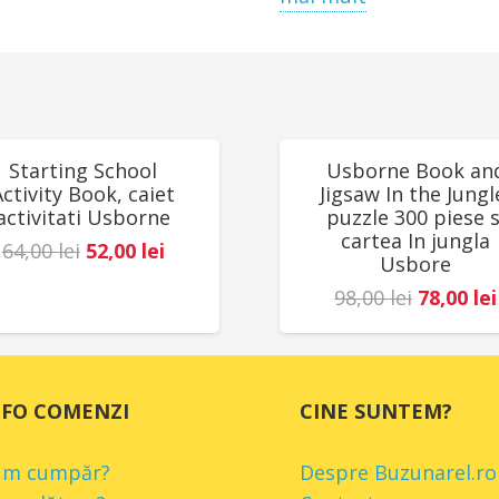
lemn, conform regleme
Egmont Toys, Belgia.
UCERI!
REDUCERI!
Starting School
Usborne Book an
Activity Book, caiet
Jigsaw In the Jungl
activitati Usborne
puzzle 300 piese s
cartea In jungla
Prețul
Prețul
64,00
lei
52,00
lei
Usbore
inițial
curent
Prețul
98,00
lei
78,00
lei
a
este:
inițial
fost:
52,00 lei.
a
64,00 lei.
fost:
NFO COMENZI
CINE SUNTEM?
98,00 lei
um cumpăr?
Despre Buzunarel.ro