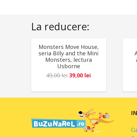
La reducere:
REDUCERI!
RED
Monsters Move House,
seria Billy and the Mini
Monsters, lectura
Usborne
Prețul
Prețul
49,00
lei
39,00
lei
inițial
curent
a
este:
fost:
39,00 lei.
49,00 lei.
I
C