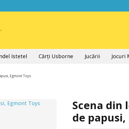
del Istetel
Cărți Usborne
Jucării
Jocuri
papusi, Egmont Toys
Scena din 
de papusi,