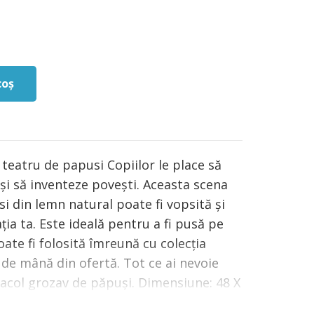
coș
teatru de papusi Copiilor le place să
și să inventeze povești. Aceasta scena
i din lemn natural poate fi vopsită și
ia ta. Este ideală pentru a fi pusă pe
ate fi folosită îmreună cu colecția
de mână din ofertă. Tot ce ai nevoie
acol grozav de păpuși. Dimensiune: 48 X
omandată: + 3 ani. Confecționată din