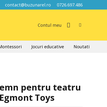
contact@buzunarel.ro
0726.697.486
Contul meu
 Montessori
Jocuri educative
Noutati
lemn pentru teatru
 Egmont Toys