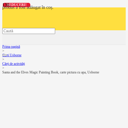
REDUCERI!
REDUCERI!
REDUCERI!
REDUCERI!
produs
a fost adăugat în coș.
Prima pagină
>
Carti Usborne
>
Cărți de activități
>
Santa and the Elves Magic Painting Book, carte pictura cu apa, Usborne