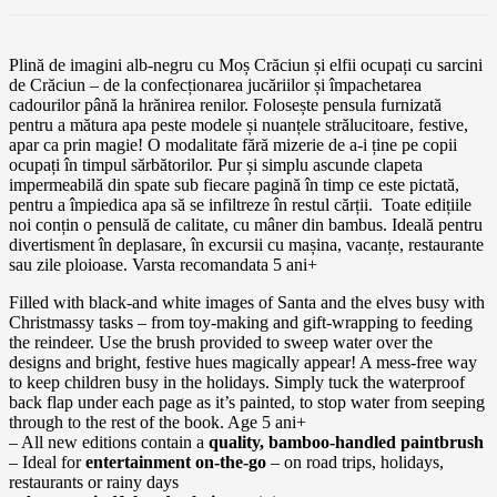
Plină de imagini alb-negru cu Moș Crăciun și elfii ocupați cu sarcini
de Crăciun – de la confecționarea jucăriilor și împachetarea
cadourilor până la hrănirea renilor.
Folosește pensula furnizată
pentru a mătura apa peste modele și nuanțele strălucitoare, festive,
apar ca prin magie!
O modalitate fără mizerie de a-i ține pe copii
ocupați în timpul sărbătorilor.
Pur și simplu ascunde clapeta
impermeabilă din spate sub fiecare pagină în timp ce este pictată,
pentru a împiedica apa să se infiltreze în restul cărții.
Toate edițiile
noi conțin o pensulă de calitate, cu mâner din bambus.
Ideală pentru
divertisment în deplasare, în excursii cu mașina, vacanțe, restaurante
sau zile ploioase. Varsta recomandata 5 ani+
Filled with black-and white images of Santa and the elves busy with
Christmassy tasks – from toy-making and gift-wrapping to feeding
the reindeer. Use the brush provided to sweep water over the
designs and bright, festive hues magically appear! A mess-free way
to keep children busy in the holidays. Simply tuck the waterproof
back flap under each page as it’s painted, to stop water from seeping
through to the rest of the book. Age 5 ani+
– All new editions contain a
quality, bamboo-handled paintbrush
– Ideal for
entertainment on-the-go
– on road trips, holidays,
restaurants or rainy days