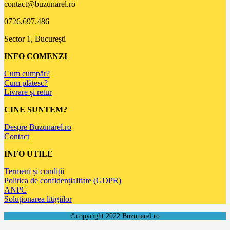
contact@buzunarel.ro
0726.697.486
Sector 1, București
INFO COMENZI
Cum cumpăr?
Cum plătesc?
Livrare și retur
CINE SUNTEM?
Despre Buzunarel.ro
Contact
INFO UTILE
Termeni și condiții
Politica de confidențialitate (GDPR)
ANPC
Soluționarea litigiilor
©copyright 2022 Buzunarel.ro