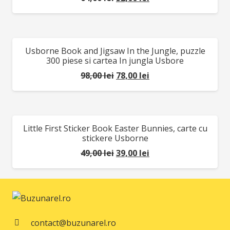
inițial
curent
a
este:
fost:
52,00 lei.
Usborne Book and Jigsaw In the Jungle, puzzle
REDUCERI!
64,00 lei.
300 piese si cartea In jungla Usbore
Prețul
Prețul
98,00
lei
78,00
lei
inițial
curent
a
este:
fost:
78,00 lei.
Little First Sticker Book Easter Bunnies, carte cu
REDUCERI!
98,00 lei.
stickere Usborne
Prețul
Prețul
49,00
lei
39,00
lei
inițial
curent
a
este:
fost:
39,00 lei.
49,00 lei.
contact@buzunarel.ro