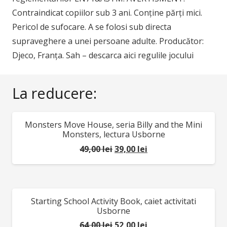
Contraindicat copiilor sub 3 ani. Conține părți mici.
Pericol de sufocare. A se folosi sub directa
supraveghere a unei persoane adulte. Producător:
Djeco, Franța. Sah – descarca aici regulile jocului
La reducere:
Monsters Move House, seria Billy and the Mini
REDUCERI!
Monsters, lectura Usborne
Prețul
Prețul
49,00
lei
39,00
lei
inițial
curent
a
este:
fost:
39,00 lei.
Starting School Activity Book, caiet activitati
REDUCERI!
49,00 lei.
Usborne
Prețul
Prețul
64,00
lei
52,00
lei