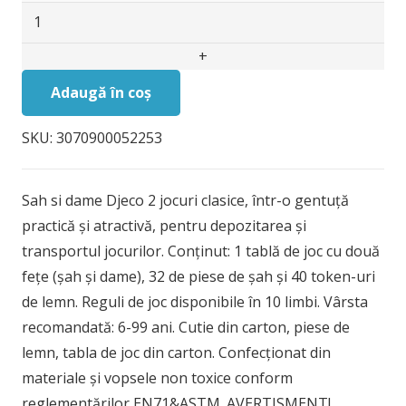
Cantitate
Sah
si
dame
Adaugă în coș
Djeco
SKU:
3070900052253
Sah si dame Djeco 2 jocuri clasice, într-o gentuță
practică și atractivă, pentru depozitarea și
transportul jocurilor. Conținut: 1 tablă de joc cu două
fețe (șah și dame), 32 de piese de șah și 40 token-uri
de lemn. Reguli de joc disponibile în 10 limbi. Vârsta
recomandată: 6-99 ani. Cutie din carton, piese de
lemn, tabla de joc din carton. Confecționat din
materiale și vopsele non toxice conform
reglementărilor EN71&ASTM. AVERTISMENT!