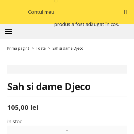
Contul meu
produs
a fost adăugat în coș.
Prima pagină
>
Toate
>
Sah si dame Djeco
Sah si dame Djeco
105,00
lei
în stoc