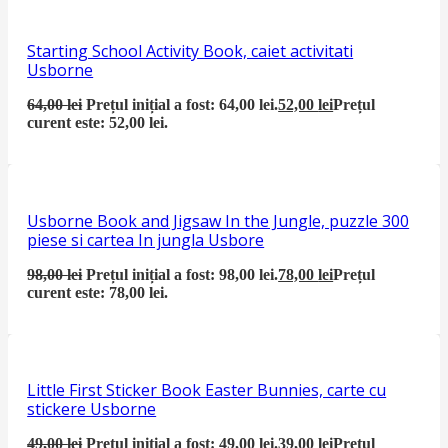
Starting School Activity Book, caiet activitati
Usborne
64,00
lei
Prețul inițial a fost: 64,00 lei.
52,00
lei
Prețul
curent este: 52,00 lei.
Usborne Book and Jigsaw In the Jungle, puzzle 300
piese si cartea In jungla Usbore
98,00
lei
Prețul inițial a fost: 98,00 lei.
78,00
lei
Prețul
curent este: 78,00 lei.
Little First Sticker Book Easter Bunnies, carte cu
stickere Usborne
49,00
lei
Prețul inițial a fost: 49,00 lei.
39,00
lei
Prețul