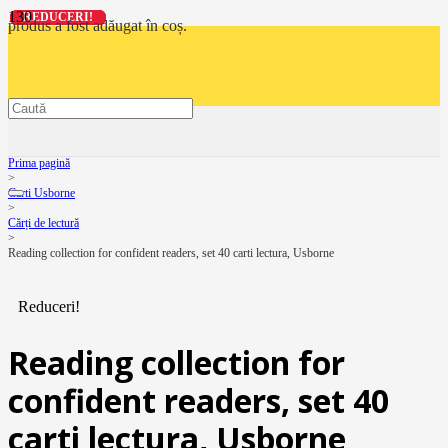
REDUCERI!
REDUCERI!
REDUCERI!
REDUCERI!
produs
a fost adăugat în coș.
Prima pagină
>
Carti Usborne
>
Cărți de lectură
>
Reading collection for confident readers, set 40 carti lectura, Usborne
Reduceri!
Reading collection for
confident readers, set 40
carti lectura, Usborne