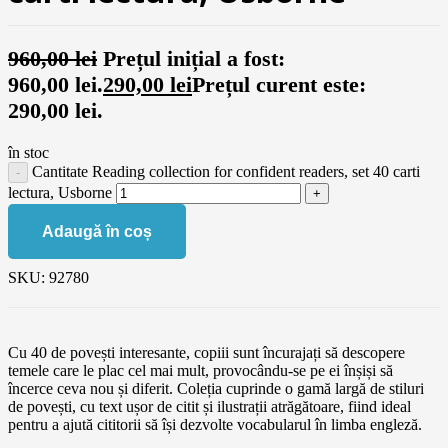
960,00
lei
Prețul inițial a fost:
960,00 lei.
290,00
lei
Prețul curent este:
290,00 lei.
în stoc
Cantitate Reading collection for confident readers, set 40 carti
lectura, Usborne
Adaugă în coș
SKU:
92780
Cu 40 de povești interesante, copiii sunt încurajați să descopere
temele care le plac cel mai mult, provocându-se pe ei înșiși să
încerce ceva nou și diferit. Coleția cuprinde o gamă largă de stiluri
de povești, cu text ușor de citit și ilustrații atrăgătoare, fiind ideal
pentru a ajută cititorii să își dezvolte vocabularul în limba engleză.