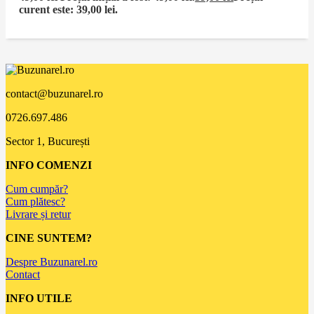
curent este: 39,00 lei.
contact@buzunarel.ro
0726.697.486
Sector 1, București
INFO COMENZI
Cum cumpăr?
Cum plătesc?
Livrare și retur
CINE SUNTEM?
Despre Buzunarel.ro
Contact
INFO UTILE