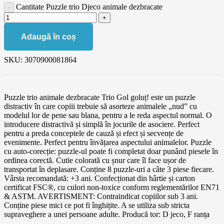
Cantitate Puzzle trio Djeco animale dezbracate
Adaugă în coș
SKU:
3070900081864
Puzzle trio animale dezbracate Trio Gol goluț! este un puzzle
distractiv în care copiii trebuie să asorteze animalele „nud” cu
modelul lor de pene sau blana, pentru a le reda aspectul normal. O
introducere distractivă și simplă în jocurile de asociere. Perfect
pentru a preda conceptele de cauză și efect și secvențe de
evenimente. Perfect pentru învățarea aspectului animalelor. Puzzle
cu auto-corecție: puzzle-ul poate fi completat doar punând piesele în
ordinea corectă. Cutie colorată cu șnur care îl face ușor de
transportat în deplasare. Conține 8 puzzle-uri a câte 3 piese fiecare.
Vârsta recomandată: +3 ani. Confecționat din hârtie și carton
certificat FSC®, cu culori non-toxice conform reglementărilor EN71
& ASTM. AVERTISMENT: Contraindicat copiilor sub 3 ani.
Conține piese mici ce pot fi înghițite. A se utiliza sub stricta
supraveghere a unei persoane adulte. Producă tor: D jeco, F ranța