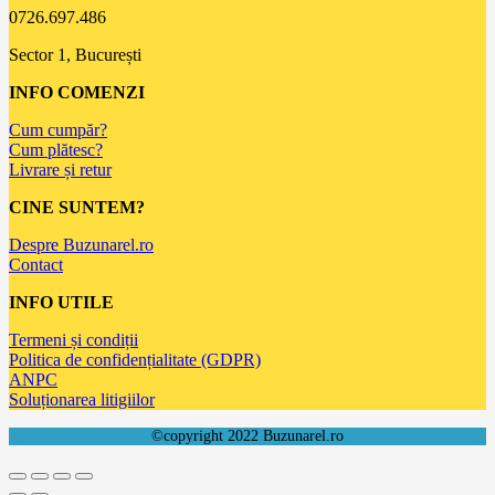
0726.697.486
Sector 1, București
INFO COMENZI
Cum cumpăr?
Cum plătesc?
Livrare și retur
CINE SUNTEM?
Despre Buzunarel.ro
Contact
INFO UTILE
Termeni și condiții
Politica de confidențialitate (GDPR)
ANPC
Soluționarea litigiilor
©copyright 2022 Buzunarel.ro