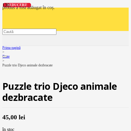
REDUCERI!
REDUCERI!
REDUCERI!
REDUCERI!
produs
a fost adăugat în coș.
Prima pagină
>
Toate
>
Puzzle trio Djeco animale dezbracate
Puzzle trio Djeco animale
dezbracate
45,00
lei
în stoc