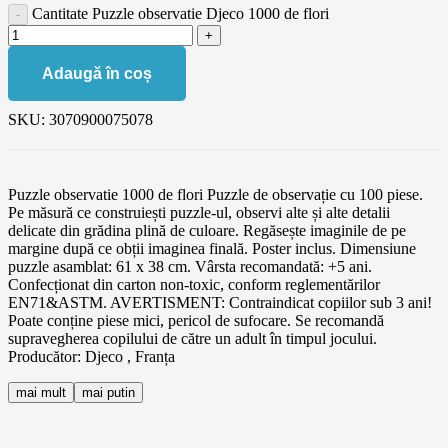
Cantitate Puzzle observatie Djeco 1000 de flori
Adaugă în coș
SKU:
3070900075078
Puzzle observatie 1000 de flori Puzzle de observație cu 100 piese.
Pe măsură ce construiești puzzle-ul, observi alte și alte detalii
delicate din grădina plină de culoare. Regăsește imaginile de pe
margine după ce obții imaginea finală. Poster inclus. Dimensiune
puzzle asamblat: 61 x 38 cm. Vârsta recomandată: +5 ani.
Confecționat din carton non-toxic, conform reglementărilor
EN71&ASTM. AVERTISMENT: Contraindicat copiilor sub 3 ani!
Poate conține piese mici, pericol de sufocare. Se recomandă
supravegherea copilului de către un adult în timpul jocului.
Producător: Djeco , Franța
mai mult
mai putin