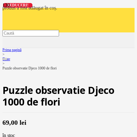
REDUCERI!
REDUCERI!
REDUCERI!
REDUCERI!
produs
a fost adăugat în coș.
Prima pagină
>
Toate
>
Puzzle observatie Djeco 1000 de flori
Puzzle observatie Djeco
1000 de flori
69,00
lei
în stoc