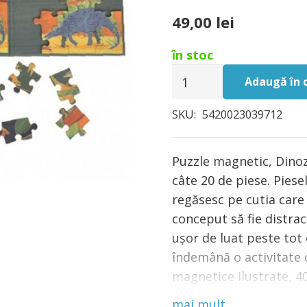
49,00
lei
în stoc
Cantitate
Adaugă în 
Puzzle
magnetic
SKU:
5420023039712
Egmont
toys,
Puzzle magnetic, Dinoz
Dinozauri
câte 20 de piese. Piese
regăsesc pe cutia care 
conceput să fie distrac
ușor de luat peste tot 
îndemână o activitate c
magnetice ilustrate, 4
recomandată: +3 ani. 
mai mult