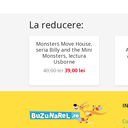
La reducere:
REDUCERI!
RED
Monsters Move House,
seria Billy and the Mini
Monsters, lectura
Usborne
Prețul
Prețul
49,00
lei
39,00
lei
inițial
curent
a
este:
fost:
39,00 lei.
49,00 lei.
I
C