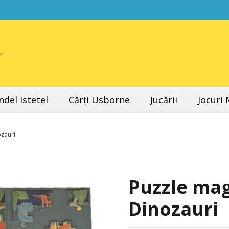
del Istetel
Cărți Usborne
Jucării
Jocuri
ozauri
Puzzle mag
Dinozauri