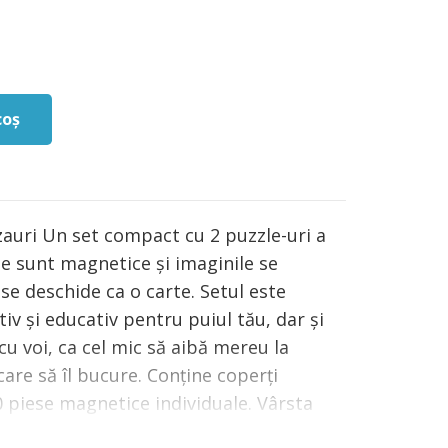
coș
auri Un set compact cu 2 puzzle-uri a
le sunt magnetice și imaginile se
se deschide ca o carte. Setul este
tiv și educativ pentru puiul tău, dar și
cu voi, ca cel mic să aibă mereu la
are să îl bucure. Conține coperți
0 piese magnetice individuale. Vârsta
AVERTISMENT: Contraindicat copiilor sub