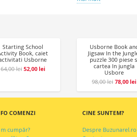
3 ani. Conține magnet
de către un adult în tim
produsului înainte de a
Egmont, Belgia.
UCERI!
REDUCERI!
Starting School
Usborne Book an
Activity Book, caiet
Jigsaw In the Jungl
activitati Usborne
puzzle 300 piese s
cartea In jungla
Prețul
Prețul
64,00
lei
52,00
lei
Usbore
inițial
curent
Prețul
98,00
lei
78,00
lei
a
este:
inițial
fost:
52,00 lei.
a
64,00 lei.
fost:
NFO COMENZI
CINE SUNTEM?
98,00 lei
um cumpăr?
Despre Buzunarel.ro