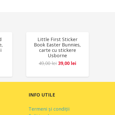
! Se recomandă supravegherea copilului
pul jocului. Citiți cu atenție eticheta
 înmâna jucăria copilului. Producător:
REDUCERI!
d
Little First Sticker
e,
Book Easter Bunnies,
i
carte cu stickere
Usborne
Prețul
Prețul
49,00
lei
39,00
lei
Prețul
inițial
curent
curent
a
este:
este:
fost:
39,00 lei.
78,00 lei.
49,00 lei.
INFO UTILE
.
Termeni și condiții