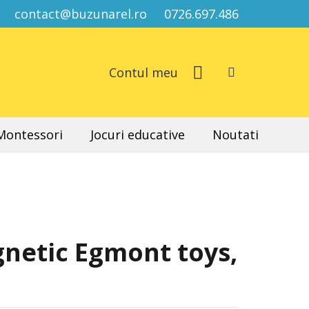
contact@buzunarel.ro
0726.697.486
Contul meu
 Montessori
Jocuri educative
Noutati
netic Egmont toys,