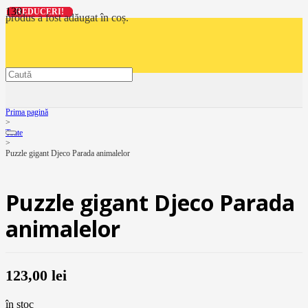
REDUCERI!
REDUCERI!
REDUCERI!
REDUCERI!
produs
a fost adăugat în coș.
Prima pagină
>
Toate
>
Puzzle gigant Djeco Parada animalelor
Puzzle gigant Djeco Parada
animalelor
123,00
lei
în stoc