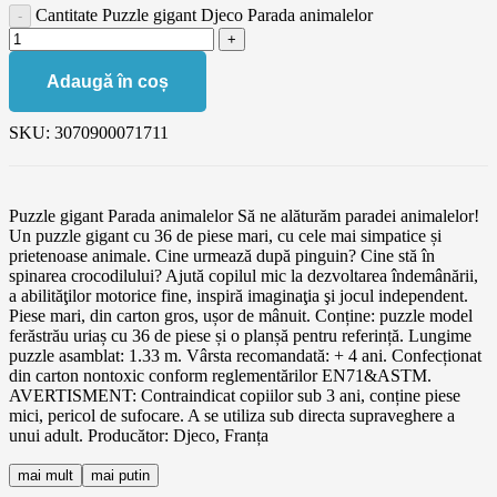
Cantitate Puzzle gigant Djeco Parada animalelor
Adaugă în coș
SKU:
3070900071711
Puzzle gigant Parada animalelor Să ne alăturăm paradei animalelor!
Un puzzle gigant cu 36 de piese mari, cu cele mai simpatice și
prietenoase animale. Cine urmează după pinguin? Cine stă în
spinarea crocodilului? Ajută copilul mic la dezvoltarea îndemânării,
a abilităţilor motorice fine, inspiră imaginaţia şi jocul independent.
Piese mari, din carton gros, ușor de mânuit. Conține: puzzle model
ferăstrău uriaș cu 36 de piese și o planșă pentru referință. Lungime
puzzle asamblat: 1.33 m. Vârsta recomandată: + 4 ani. Confecționat
din carton nontoxic conform reglementărilor EN71&ASTM.
AVERTISMENT: Contraindicat copiilor sub 3 ani, conține piese
mici, pericol de sufocare. A se utiliza sub directa supraveghere a
unui adult. Producător: Djeco, Franța
mai mult
mai putin