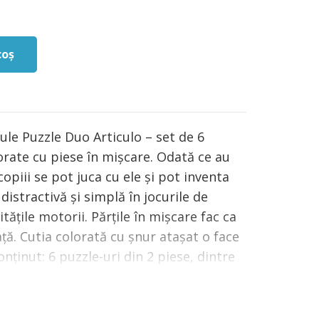
coș
ule Puzzle Duo Articulo – set de 6
orate cu piese în mișcare. Odată ce au
copiii se pot juca cu ele și pot inventa
distractivă și simplă în jocurile de
itățile motorii. Părțile în mișcare fac ca
ață. Cutia colorată cu șnur atașat o face
nținut: 6 puzzle-uri din 2 piese, dintre
Vârsta recomandată: + 2 ani.
n, cu vopsele non-toxice, conform
&ASTM. AVERTISMENT: Contraindicat