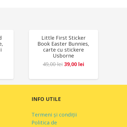
ine părți mici. A se utiliza sub directa
ult. Producător: Djeco, Franța
REDUCERI!
d
Little First Sticker
e,
Book Easter Bunnies,
i
carte cu stickere
Usborne
Prețul
Prețul
49,00
lei
39,00
lei
Prețul
inițial
curent
curent
a
este:
este:
fost:
39,00 lei.
78,00 lei.
49,00 lei.
INFO UTILE
.
Termeni și condiții
Politica de