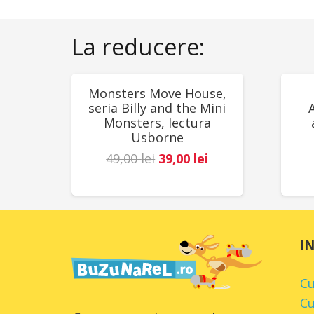
La reducere:
REDUCERI!
RED
Monsters Move House,
seria Billy and the Mini
Monsters, lectura
Usborne
Prețul
Prețul
49,00
lei
39,00
lei
inițial
curent
a
este:
fost:
39,00 lei.
49,00 lei.
I
C
Cu