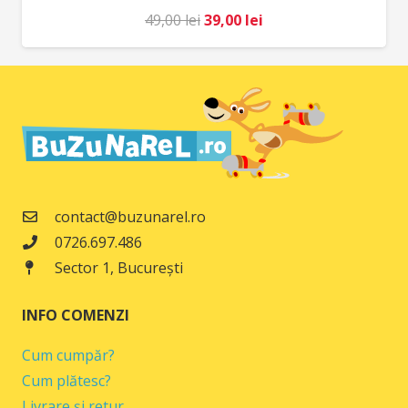
Prețul
Prețul
49,00
lei
39,00
lei
inițial
curent
a
este:
fost:
39,00 lei.
49,00 lei.
contact@buzunarel.ro
0726.697.486
Sector 1, București
INFO COMENZI
Cum cumpăr?
Cum plătesc?
Livrare și retur