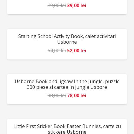
Prețul
Prețul
49,00
lei
39,00
lei
inițial
curent
a
este:
fost:
39,00 lei.
Starting School Activity Book, caiet activitati
REDUCERI!
49,00 lei.
Usborne
Prețul
Prețul
64,00
lei
52,00
lei
inițial
curent
a
este:
fost:
52,00 lei.
Usborne Book and Jigsaw In the Jungle, puzzle
REDUCERI!
64,00 lei.
300 piese si cartea In jungla Usbore
Prețul
Prețul
98,00
lei
78,00
lei
inițial
curent
a
este:
fost:
78,00 lei.
Little First Sticker Book Easter Bunnies, carte cu
REDUCERI!
98,00 lei.
stickere Usborne