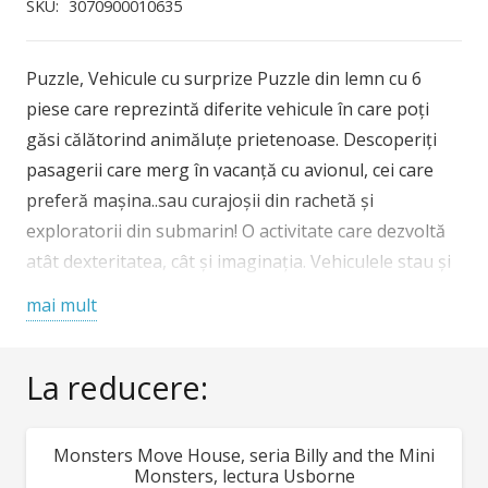
Djeco,
SKU:
3070900010635
Vehicule
cu
Puzzle, Vehicule cu surprize Puzzle din lemn cu 6
surprize
piese care reprezintă diferite vehicule în care poți
găsi călătorind animăluțe prietenoase. Descoperiți
pasagerii care merg în vacanță cu avionul, cei care
preferă mașina..sau curajoșii din rachetă și
exploratorii din submarin! O activitate care dezvoltă
atât dexteritatea, cât și imaginația. Vehiculele stau și
în picioare pentru și mai multe jocuri și povești.
mai mult
Ambalat în cutie de carton: practic pentru cadou si
depozitare. Vârsta recomandată: +18 luni.
La reducere:
Confecționat din lemn, cu vopsele non-toxice,
conform reglementărilor EN71&ASTM.
AVERTISMENT: A se utiliza sub directa supraveghere
Monsters Move House, seria Billy and the Mini
REDUCERI!
a unui adult. Producător: D jeco, F ranța
Monsters, lectura Usborne