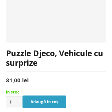
Puzzle Djeco, Vehicule cu
surprize
81,00
lei
în stoc
Cantitate
Adaugă în coș
Puzzle