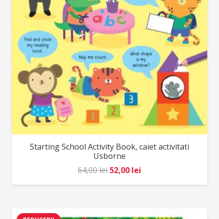
Starting School Activity Book, caiet activitati
Usborne
Prețul
Prețul
64,00
lei
52,00
lei
inițial
curent
a
este:
fost:
52,00 lei.