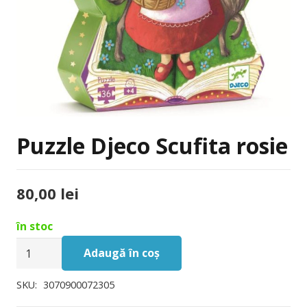
Puzzle Djeco Scufita rosie
80,00
lei
în stoc
Cantitate
Adaugă în coș
Puzzle
Djeco
SKU:
3070900072305
Scufita