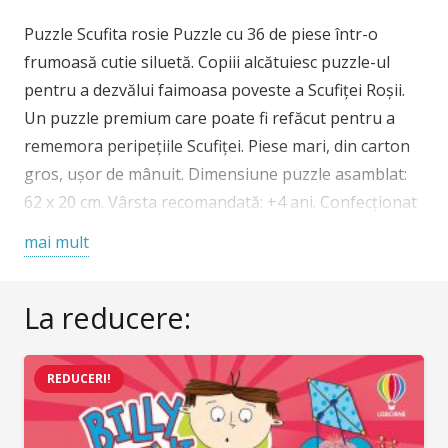
rosie
Puzzle Scufita rosie Puzzle cu 36 de piese într-o
frumoasă cutie siluetă. Copiii alcătuiesc puzzle-ul
pentru a dezvălui faimoasa poveste a Scufiței Roșii.
Un puzzle premium care poate fi refăcut pentru a
rememora peripețiile Scufiței. Piese mari, din carton
gros, ușor de mânuit. Dimensiune puzzle asamblat:
62 x 20 cm. Vârsta recomandată: +4 ani. Confecționat
din carton non-toxic, conform reglementărilor
mai mult
EN71&ASTM. AVERTISMENT: Contraindicat copiilor
sub 3 ani! Poate conține piese mici, pericol de
La reducere:
sufocare. Se recomandă supravegherea copilului de
către un adult în timpul jocului. Producător: Djeco,
Franța
REDUCERI!