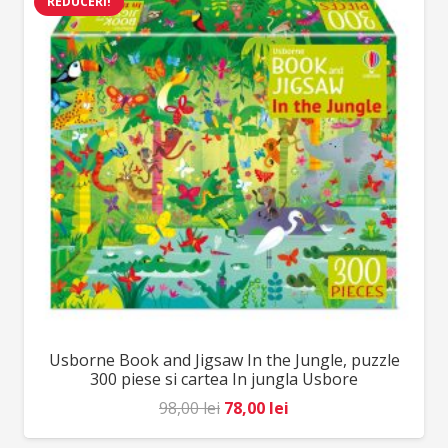
REDUCERI!
64,00 lei.
Usborne Book and Jigsaw In the Jungle, puzzle
300 piese si cartea In jungla Usbore
Prețul
Prețul
98,00
lei
78,00
lei
inițial
curent