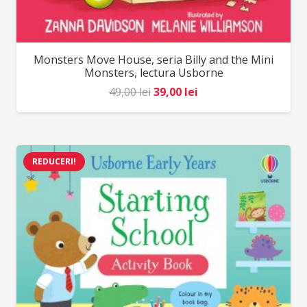
Monsters Move House, seria Billy and the Mini
Monsters, lectura Usborne
Prețul
Prețul
49,00
lei
39,00
lei
inițial
curent
a
este:
fost:
39,00 lei.
REDUCERI!
49,00 lei.