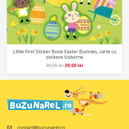
Little First Sticker Book Easter Bunnies, carte cu
stickere Usborne
Prețul
Prețul
49,00
lei
39,00
lei
inițial
curent
a
este:
fost:
39,00 lei.
49,00 lei.
contact@buzunarel.ro