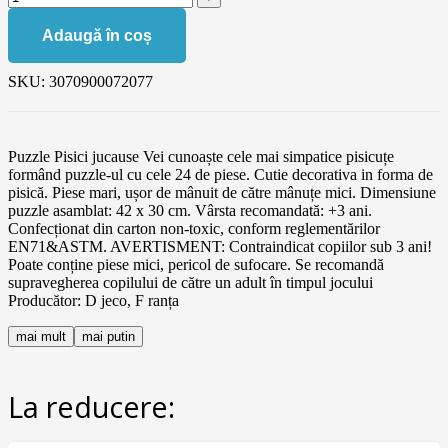
Adaugă în coș
SKU:
3070900072077
Puzzle Pisici jucause Vei cunoaște cele mai simpatice pisicuțe
formând puzzle-ul cu cele 24 de piese. Cutie decorativa in forma de
pisică. Piese mari, ușor de mânuit de către mânuțe mici. Dimensiune
puzzle asamblat: 42 x 30 cm. Vârsta recomandată: +3 ani.
Confecționat din carton non-toxic, conform reglementărilor
EN71&ASTM. AVERTISMENT: Contraindicat copiilor sub 3 ani!
Poate conține piese mici, pericol de sufocare. Se recomandă
supravegherea copilului de către un adult în timpul jocului
Producător: D jeco, F ranța
mai mult
mai putin
La reducere: