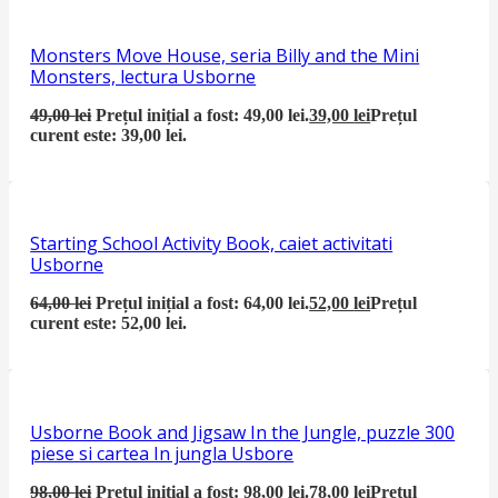
Monsters Move House, seria Billy and the Mini
Monsters, lectura Usborne
49,00
lei
Prețul inițial a fost: 49,00 lei.
39,00
lei
Prețul
curent este: 39,00 lei.
Starting School Activity Book, caiet activitati
Usborne
64,00
lei
Prețul inițial a fost: 64,00 lei.
52,00
lei
Prețul
curent este: 52,00 lei.
Usborne Book and Jigsaw In the Jungle, puzzle 300
piese si cartea In jungla Usbore
98,00
lei
Prețul inițial a fost: 98,00 lei.
78,00
lei
Prețul