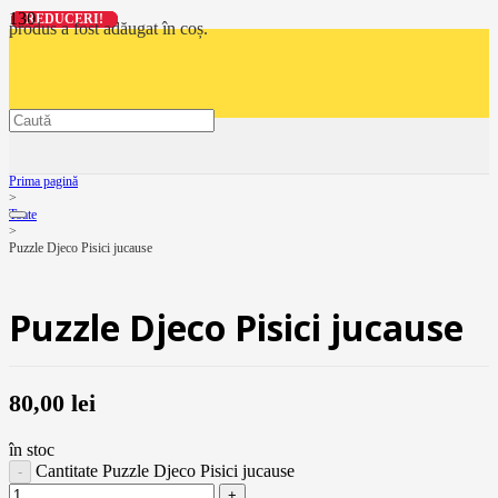
REDUCERI!
REDUCERI!
REDUCERI!
REDUCERI!
produs
a fost adăugat în coș.
Prima pagină
>
Toate
>
Puzzle Djeco Pisici jucause
Puzzle Djeco Pisici jucause
80,00
lei
în stoc
Cantitate Puzzle Djeco Pisici jucause