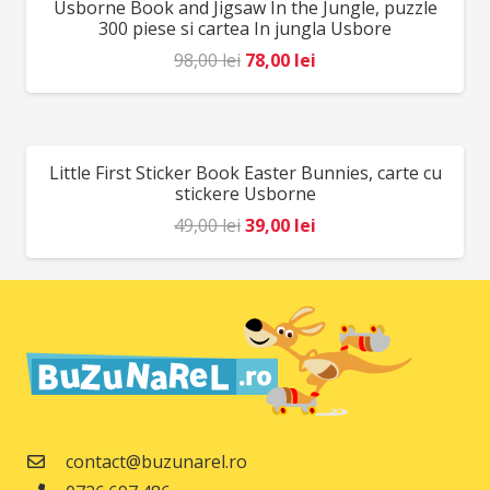
Usborne Book and Jigsaw In the Jungle, puzzle
REDUCERI!
64,00 lei.
300 piese si cartea In jungla Usbore
Prețul
Prețul
98,00
lei
78,00
lei
inițial
curent
a
este:
fost:
78,00 lei.
Little First Sticker Book Easter Bunnies, carte cu
REDUCERI!
98,00 lei.
stickere Usborne
Prețul
Prețul
49,00
lei
39,00
lei
inițial
curent
a
este:
fost:
39,00 lei.
49,00 lei.
contact@buzunarel.ro