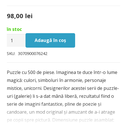
98,00
lei
în stoc
Cantitate
Adaugă în coș
Puzzle
Djeco
SKU:
3070900076242
Gradina
cu
Puzzle cu 500 de piese. Imaginea te duce într-o lume
unicorni
magică: culori, simboluri în armonie, personaje
mistice, unicorni. Designerilor acestei serii de puzzle-
uri (galerie) li s-a dat mână liberă, rezultatul fiind o
serie de imagini fantastice, pline de poezie și
candoare, un mod original și amuzant de a-i atrage
pe copii spre pictură. Dimensiune puzzle asamblat: