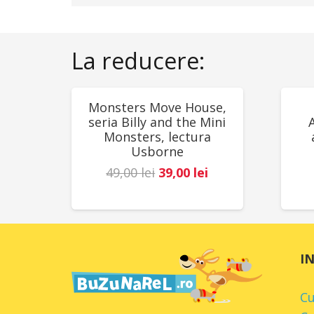
La reducere:
REDUCERI!
RED
Monsters Move House,
seria Billy and the Mini
Monsters, lectura
Usborne
Prețul
Prețul
49,00
lei
39,00
lei
inițial
curent
a
este:
fost:
39,00 lei.
49,00 lei.
I
C