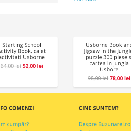
Producător: Djeco, Fra
UCERI!
REDUCERI!
Starting School
Usborne Book an
Activity Book, caiet
Jigsaw In the Jungl
activitati Usborne
puzzle 300 piese s
cartea In jungla
Prețul
Prețul
64,00
lei
52,00
lei
Usbore
inițial
curent
Prețul
98,00
lei
78,00
lei
a
este:
inițial
fost:
52,00 lei.
a
64,00 lei.
fost:
NFO COMENZI
CINE SUNTEM?
98,00 lei
um cumpăr?
Despre Buzunarel.ro