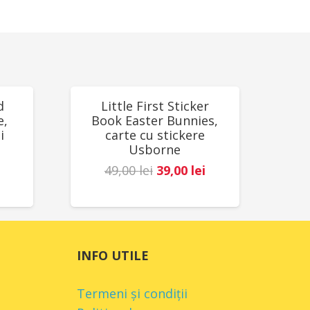
nța
REDUCERI!
d
Little First Sticker
e,
Book Easter Bunnies,
i
carte cu stickere
Usborne
Prețul
Prețul
49,00
lei
39,00
lei
Prețul
inițial
curent
curent
a
este:
este:
fost:
39,00 lei.
78,00 lei.
49,00 lei.
INFO UTILE
.
Termeni și condiții