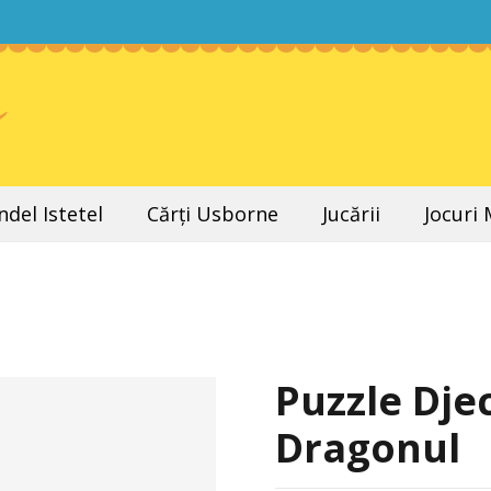
del Istetel
Cărți Usborne
Jucării
Jocuri
l
Puzzle Djec
Dragonul