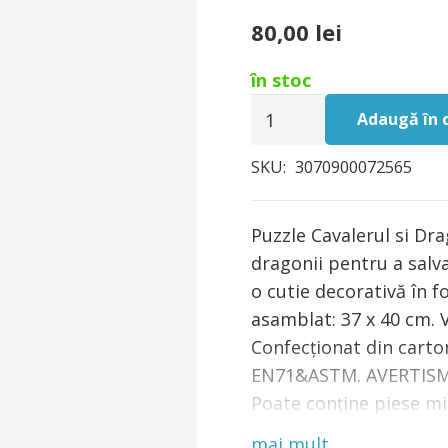
80,00
lei
în stoc
Cantitate
Adaugă în 
Puzzle
Djeco
SKU:
3070900072565
Cavalerul
si
Puzzle Cavalerul si Dr
Dragonul
dragonii pentru a salva
o cutie decorativă în 
asamblat: 37 x 40 cm. 
Confecționat din carto
EN71&ASTM. AVERTISMEN
Poate conține piese mi
supravegherea copilului
mai mult