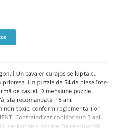
coș
agonul Un cavaler curajos se luptă cu
 prințesa. Un puzzle de 54 de piese într-
formă de castel. Dimensiune puzzle
Vârsta recomandată: +5 ani.
n non-toxic, conform reglementărilor
T: Contraindicat copiilor sub 3 ani!
ci, pericol de sufocare. Se recomandă
 de către un adult în timpul jocului.