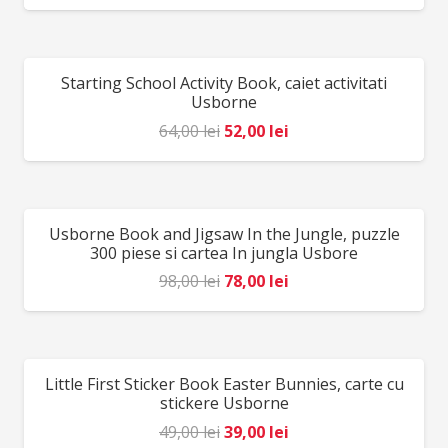
inițial
curent
a
este:
fost:
39,00 lei.
Starting School Activity Book, caiet activitati
REDUCERI!
49,00 lei.
Usborne
Prețul
Prețul
64,00
lei
52,00
lei
inițial
curent
a
este:
fost:
52,00 lei.
Usborne Book and Jigsaw In the Jungle, puzzle
REDUCERI!
64,00 lei.
300 piese si cartea In jungla Usbore
Prețul
Prețul
98,00
lei
78,00
lei
inițial
curent
a
este:
fost:
78,00 lei.
Little First Sticker Book Easter Bunnies, carte cu
REDUCERI!
98,00 lei.
stickere Usborne
Prețul
Prețul
49,00
lei
39,00
lei