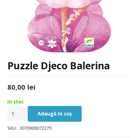
Puzzle Djeco Balerina
80,00
lei
în stoc
Cantitate
Adaugă în coș
Puzzle
Djeco
SKU:
3070900072275
Balerina