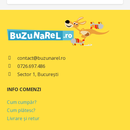
inițial
curent
a
este:
fost:
39,00 lei.
49,00 lei.
contact@buzunarel.ro
0726.697.486
Sector 1, București
INFO COMENZI
Cum cumpăr?
Cum plătesc?
Livrare și retur