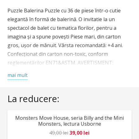
Puzzle Balerina Puzzle cu 36 de piese într-o cutie
elegantă în formă de balerină. O invitatie la un
spectacol de balet cu tematica florilor, pentru a
imagina și a spune povești Piese mari, din carton
gros, ușor de mânuit. Vârsta recomandată: +4 ani.
Confecționat din carton non-toxic, conform
reglementărilor EN71&ASTM. AVERTISMENT:
Contraindicat copiilor sub 3 ani! Poate conține piese
mai mult
mici, pericol de sufocare. Se recomandă
supravegherea copilului de către un adult în timpul
La reducere:
jocului. Producător: Djeco, Franța.
Monsters Move House, seria Billy and the Mini
REDUCERI!
Monsters, lectura Usborne
Prețul
Prețul
49,00
lei
39,00
lei