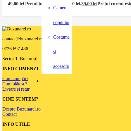
49,00
lei
Prețul inițial a fost: 49,00 lei.
39,00
lei
Prețul curent este
Camera
copilului
Costume
contact@buzunarel.ro
0726.697.486
si
Sector 1, București
accesorii
INFO COMENZI
Cum cumpăr?
Cum plătesc?
Livrare și retur
CINE SUNTEM?
Despre Buzunarel.ro
Contact
INFO UTILE