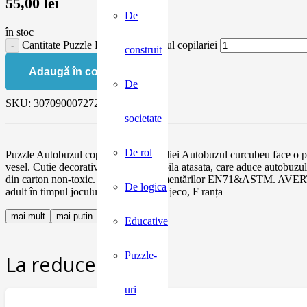
55,00
lei
De
în stoc
Cantitate Puzzle Djeco - Autobuzul copilariei
construit
Adaugă în coș
De
SKU:
3070900072725
societate
De rol
Puzzle Autobuzul copilăriei și al veseliei Autobuzul curcubeu face o pa
vesel. Cutie decorativa, cu o stea mobila atasata, care aduce autobuzu
din carton non-toxic. Conform reglementărilor EN71&ASTM. AVERTISME
De logica
adult în timpul jocului. Producător: D jeco, F ranța
mai mult
mai putin
Educative
Puzzle-
La reducere:
uri