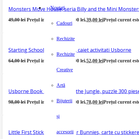
Noutati
Monsters Move House, seria Billy and the Mini Monster
49,00
lei
Prețul inițial a fost: 49,00 lei.
39,00
lei
Prețul curent este
Cadouri
Rechizite
Starting School Activity Book, caiet activitati Usborne
Rechizite
64,00
lei
Prețul inițial a fost: 64,00 lei.
52,00
lei
Prețul curent este
Creative
Artă
Usborne Book and Jigsaw In the Jungle, puzzle 300 piese
Bijuterii
98,00
lei
Prețul inițial a fost: 98,00 lei.
78,00
lei
Prețul curent este
și
Little First Sticker Book Easter Bunnies, carte cu sticke
accesorii