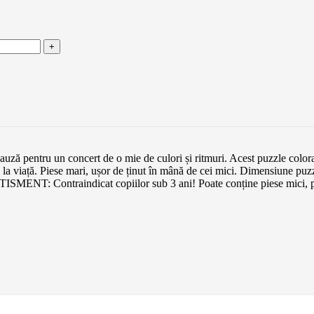
uză pentru un concert de o mie de culori și ritmuri. Acest puzzle colora
l la viață. Piese mari, ușor de ținut în mână de cei mici. Dimensiune p
NT: Contraindicat copiilor sub 3 ani! Poate conține piese mici, per