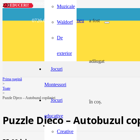
contact@buzunarel.ro
REDUCERI!
REDUCERI!
REDUCERI!
REDUCERI!
Muzicale
0726.697.486
meu
a fost
Waldorf
De
exterior
adăugat
Jocuri
Prima pagină
>
Montessori
Toate
>
Puzzle Djeco – Autobuzul copilariei
Jocuri
în coș.
educative
Puzzle Djeco – Autobuzul cop
Creative