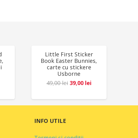
REDUCERI!
d
Little First Sticker
e,
Book Easter Bunnies,
i
carte cu stickere
Usborne
Prețul
Prețul
49,00
lei
39,00
lei
Prețul
inițial
curent
curent
a
este:
este:
fost:
39,00 lei.
78,00 lei.
49,00 lei.
INFO UTILE
.
Termeni și condiții