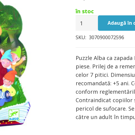
în stoc
Cantitate
Adaugă în 
Puzzle
Djeco
SKU:
3070900072596
Alba
ca
Puzzle Alba ca zapada 
zapada
piese. Prilej de a reme
celor 7 pitici. Dimensi
recomandată: +5 ani. C
conform reglementări
Contraindicat copiilor 
pericol de sufocare. S
către un adult în timpu