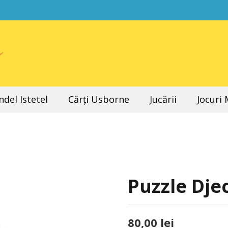
del Istetel
Cărți Usborne
Jucării
Jocuri
Puzzle Dje
80,00
lei