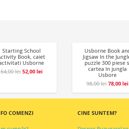
UCERI!
REDUCERI!
Starting School
Usborne Book an
Activity Book, caiet
Jigsaw In the Jungl
activitati Usborne
puzzle 300 piese s
cartea In jungla
Prețul
Prețul
64,00
lei
52,00
lei
Usbore
inițial
curent
Prețul
98,00
lei
78,00
lei
a
este:
inițial
fost:
52,00 lei.
a
64,00 lei.
fost:
NFO COMENZI
CINE SUNTEM?
98,00 lei
um cumpăr?
Despre Buzunarel.ro