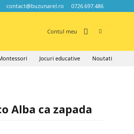
contact@buzunarel.ro
0726.697.486
Contul meu
 Montessori
Jocuri educative
Noutati
co Alba ca zapada