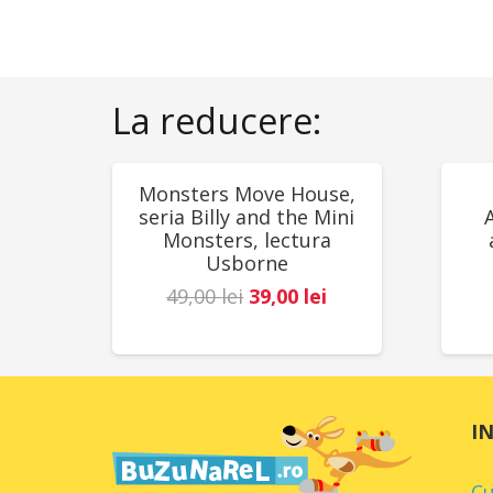
La reducere:
REDUCERI!
RED
Monsters Move House,
seria Billy and the Mini
Monsters, lectura
Usborne
Prețul
Prețul
49,00
lei
39,00
lei
inițial
curent
a
este:
fost:
39,00 lei.
49,00 lei.
I
C