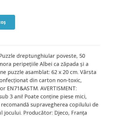
coș
Puzzle dreptunghiular poveste, 50
mora peripețiile Albei ca zăpada și a
une puzzle asamblat: 62 x 20 cm. Vârsta
onfecționat din carton non-toxic,
lor EN71&ASTM. AVERTISMENT:
sub 3 ani! Poate conține piese mici,
e recomandă supravegherea copilului de
l jocului. Producător: Djeco, Franța