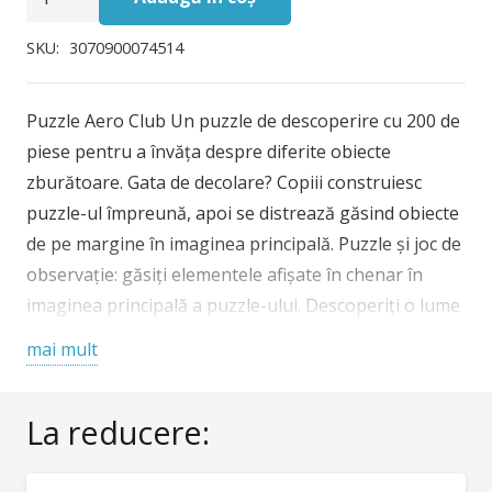
Puzzle
Djeco
SKU:
3070900074514
Aero
Club
Puzzle Aero Club Un puzzle de descoperire cu 200 de
piese pentru a învăța despre diferite obiecte
zburătoare. Gata de decolare? Copiii construiesc
puzzle-ul împreună, apoi se distrează găsind obiecte
de pe margine în imaginea principală. Puzzle și joc de
observație: găsiți elementele afișate în chenar în
imaginea principală a puzzle-ului. Descoperiți o lume
frumoasă prin ilustrații bogate și detaliate, pline de
mai mult
surprize. Conține un poster de dimensiune completă
pentru a fi folosit ca referință. Conținut: puzzle din
La reducere:
carton cu 200 de piese (61 x 38 cm), poster. Vârsta
recomandată: +6 ani. Confecționat din hârtie și
carton certificat FSC®. Conform reglementărilor