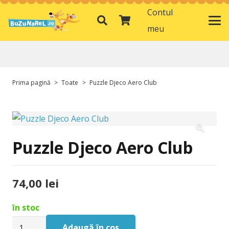
Contul
meu
Prima pagină
>
Toate
>
Puzzle Djeco Aero Club
Puzzle Djeco Aero Club
74,00
lei
în stoc
Cantitate
Adaugă în coș