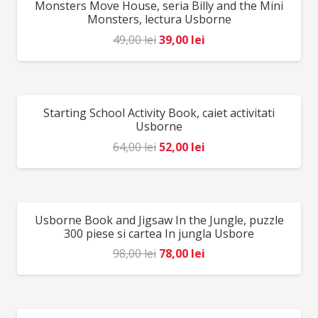
Monsters Move House, seria Billy and the Mini
REDUCERI!
EN71&ASTM. AVERTISMENT: Contraindicat copiilor
Monsters, lectura Usborne
sub 3 ani! Poate conține piese mici, pericol de
Prețul
Prețul
49,00
lei
39,00
lei
sufocare. Se recomandă supravegherea copilului de
inițial
curent
către un adult în timpul jocului. Producător: Djeco,
a
este:
Franța. Fabricat în Europa.
fost:
39,00 lei.
Starting School Activity Book, caiet activitati
REDUCERI!
49,00 lei.
Usborne
Prețul
Prețul
64,00
lei
52,00
lei
inițial
curent
a
este:
fost:
52,00 lei.
Usborne Book and Jigsaw In the Jungle, puzzle
REDUCERI!
64,00 lei.
300 piese si cartea In jungla Usbore
Prețul
Prețul
98,00
lei
78,00
lei
inițial
curent
a
este:
fost:
78,00 lei.