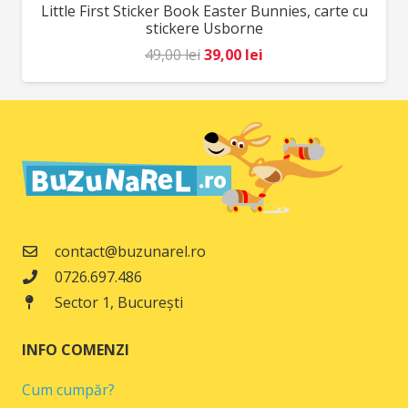
Little First Sticker Book Easter Bunnies, carte cu
REDUCERI!
98,00 lei.
stickere Usborne
Prețul
Prețul
49,00
lei
39,00
lei
inițial
curent
a
este:
fost:
39,00 lei.
49,00 lei.
contact@buzunarel.ro
0726.697.486
Sector 1, București
INFO COMENZI
Cum cumpăr?