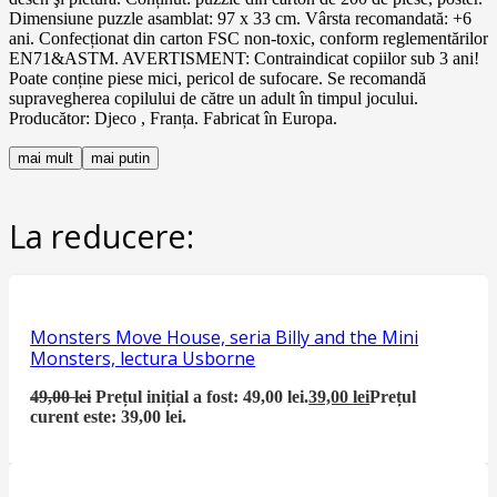
Dimensiune puzzle asamblat: 97 x 33 cm. Vârsta recomandată: +6
ani. Confecționat din carton FSC non-toxic, conform reglementărilor
EN71&ASTM. AVERTISMENT: Contraindicat copiilor sub 3 ani!
Poate conține piese mici, pericol de sufocare. Se recomandă
supravegherea copilului de către un adult în timpul jocului.
Producător: Djeco , Franța. Fabricat în Europa.
mai mult
mai putin
La reducere:
Monsters Move House, seria Billy and the Mini
Monsters, lectura Usborne
49,00
lei
Prețul inițial a fost: 49,00 lei.
39,00
lei
Prețul
curent este: 39,00 lei.