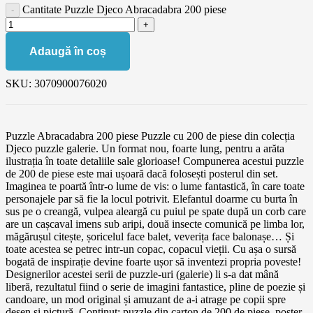
Cantitate Puzzle Djeco Abracadabra 200 piese
Adaugă în coș
SKU:
3070900076020
Puzzle Abracadabra 200 piese Puzzle cu 200 de piese din colecția
Djeco puzzle galerie. Un format nou, foarte lung, pentru a arăta
ilustrația în toate detaliile sale glorioase! Compunerea acestui puzzle
de 200 de piese este mai ușoară dacă folosești posterul din set.
Imaginea te poartă într-o lume de vis: o lume fantastică, în care toate
personajele par să fie la locul potrivit. Elefantul doarme cu burta în
sus pe o creangă, vulpea aleargă cu puiul pe spate după un corb care
are un cașcaval imens sub aripi, două insecte comunică pe limba lor,
măgărușul citește, șoricelul face balet, veverița face balonașe… Și
toate acestea se petrec intr-un copac, copacul vieții. Cu așa o sursă
bogată de inspirație devine foarte ușor să inventezi propria poveste!
Designerilor acestei serii de puzzle-uri (galerie) li s-a dat mână
liberă, rezultatul fiind o serie de imagini fantastice, pline de poezie și
candoare, un mod original și amuzant de a-i atrage pe copii spre
desen şi pictură. Conținut: puzzle din carton de 200 de piese, poster.