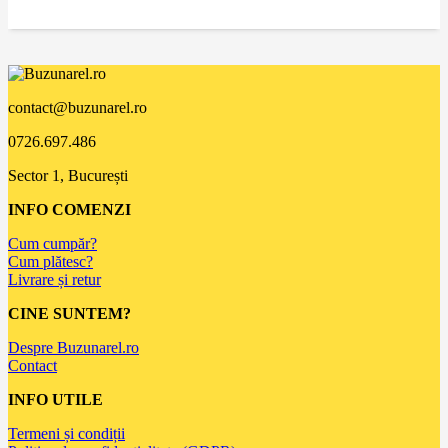
contact@buzunarel.ro
0726.697.486
Sector 1, București
INFO COMENZI
Cum cumpăr?
Cum plătesc?
Livrare și retur
CINE SUNTEM?
Despre Buzunarel.ro
Contact
INFO UTILE
Termeni și condiții