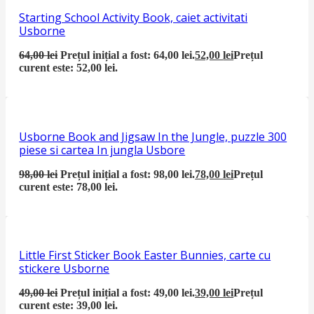
Starting School Activity Book, caiet activitati
Usborne
64,00
lei
Prețul inițial a fost: 64,00 lei.
52,00
lei
Prețul
curent este: 52,00 lei.
Usborne Book and Jigsaw In the Jungle, puzzle 300
piese si cartea In jungla Usbore
98,00
lei
Prețul inițial a fost: 98,00 lei.
78,00
lei
Prețul
curent este: 78,00 lei.
Little First Sticker Book Easter Bunnies, carte cu
stickere Usborne
49,00
lei
Prețul inițial a fost: 49,00 lei.
39,00
lei
Prețul
curent este: 39,00 lei.