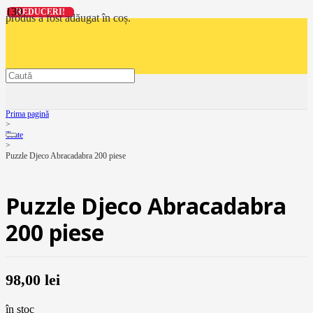
REDUCERI!
REDUCERI!
REDUCERI!
REDUCERI!
produs
a fost adăugat în coș.
Prima pagină
>
Toate
>
Puzzle Djeco Abracadabra 200 piese
Puzzle Djeco Abracadabra
200 piese
98,00
lei
în stoc