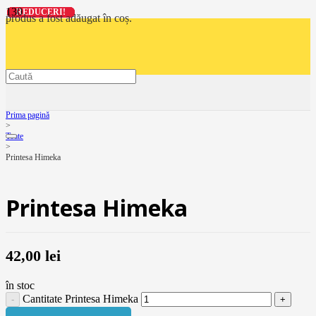
REDUCERI!
REDUCERI!
REDUCERI!
REDUCERI!
produs
a fost adăugat în coș.
Prima pagină
>
Toate
>
Printesa Himeka
Printesa Himeka
42,00
lei
în stoc
Cantitate Printesa Himeka