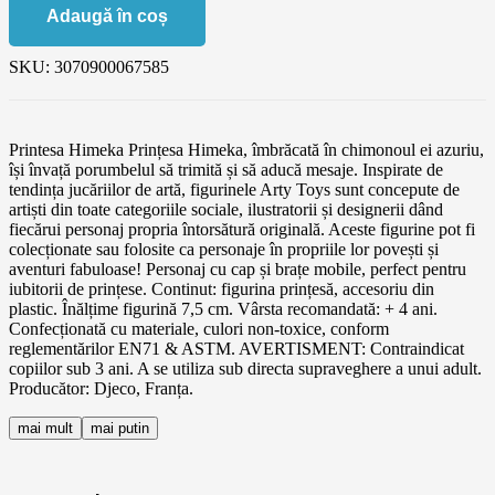
Adaugă în coș
SKU:
3070900067585
Printesa Himeka Prințesa Himeka, îmbrăcată în chimonoul ei azuriu,
își învață porumbelul să trimită și să aducă mesaje. Inspirate de
tendința jucăriilor de artă, figurinele Arty Toys sunt concepute de
artiști din toate categoriile sociale, ilustratorii și designerii dând
fiecărui personaj propria întorsătură originală. Aceste figurine pot fi
colecționate sau folosite ca personaje în propriile lor povești și
aventuri fabuloase! Personaj cu cap și brațe mobile, perfect pentru
iubitorii de prințese. Continut: figurina prințesă, accesoriu din
plastic. Înălțime figurină 7,5 cm. Vârsta recomandată: + 4 ani.
Confecționată cu materiale, culori non-toxice, conform
reglementărilor EN71 & ASTM. AVERTISMENT: Contraindicat
copiilor sub 3 ani. A se utiliza sub directa supraveghere a unui adult.
Producător: Djeco, Franța.
mai mult
mai putin