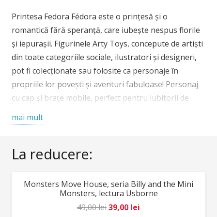
Printesa Fedora Fédora este o prințesă și o
romantică fără speranță, care iubește nespus florile
și iepurașii. Figurinele Arty Toys, concepute de artiști
din toate categoriile sociale, ilustratori și designeri,
pot fi colecționate sau folosite ca personaje în
propriile lor povești și aventuri fabuloase! Personaj
cu cap și brațe mobile, perfect pentru iubitorii de
prințese. Continut: figurina prințesă, însotitor
mai mult
iepuraș, accesoriu din plastic. Înălțime figurină 7,5 cm.
Vârsta recomandată: + 4 ani. Confecționată din
La reducere:
materiale, cu culori non-toxice, conform
reglementărilor EN71 & ASTM. AVERTISMENT:
Contraindicat copiilor sub 3 ani. A se utiliza sub
Monsters Move House, seria Billy and the Mini
REDUCERI!
directa supraveghere a unui adult. Producător: Djeco
Monsters, lectura Usborne
, Franța.
Prețul
Prețul
49,00
lei
39,00
lei