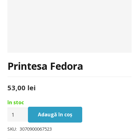
Printesa Fedora
53,00
lei
în stoc
Cantitate
Adaugă în coș
Printesa
Fedora
SKU:
3070900067523