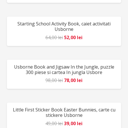
inițial
curent
a
este:
fost:
39,00 lei.
Starting School Activity Book, caiet activitati
REDUCERI!
49,00 lei.
Usborne
Prețul
Prețul
64,00
lei
52,00
lei
inițial
curent
a
este:
fost:
52,00 lei.
Usborne Book and Jigsaw In the Jungle, puzzle
REDUCERI!
64,00 lei.
300 piese si cartea In jungla Usbore
Prețul
Prețul
98,00
lei
78,00
lei
inițial
curent
a
este:
fost:
78,00 lei.
Little First Sticker Book Easter Bunnies, carte cu
REDUCERI!
98,00 lei.
stickere Usborne
Prețul
Prețul
49,00
lei
39,00
lei