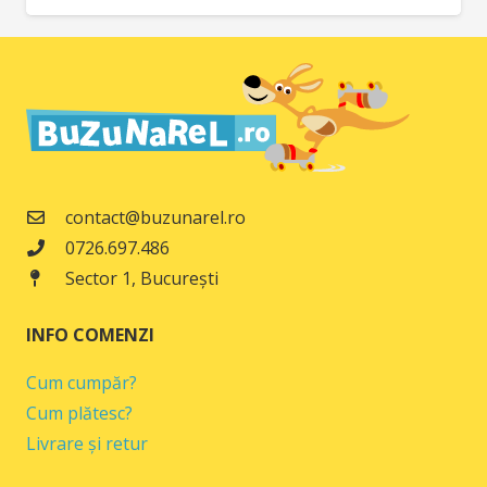
inițial
curent
a
este:
fost:
39,00 lei.
49,00 lei.
contact@buzunarel.ro
0726.697.486
Sector 1, București
INFO COMENZI
Cum cumpăr?
Cum plătesc?
Livrare și retur