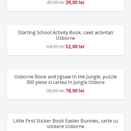
Prețul
Prețul
49,00
lei
39,00
lei
inițial
curent
a
este:
fost:
39,00 lei.
Starting School Activity Book, caiet activitati
REDUCERI!
49,00 lei.
Usborne
Prețul
Prețul
64,00
lei
52,00
lei
inițial
curent
a
este:
fost:
52,00 lei.
Usborne Book and Jigsaw In the Jungle, puzzle
REDUCERI!
64,00 lei.
300 piese si cartea In jungla Usbore
Prețul
Prețul
98,00
lei
78,00
lei
inițial
curent
a
este:
fost:
78,00 lei.
Little First Sticker Book Easter Bunnies, carte cu
REDUCERI!
98,00 lei.
stickere Usborne