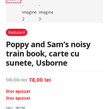
Reduceri!
Poppy and Sam’s noisy
train book, carte cu
sunete, Usborne
Prețul
Prețul
98,00
lei
78,00
lei
inițial
curent
Stoc epuizat
a
este:
Stoc epuizat
fost:
78,00 lei.
98,00 lei.
SKU:
96256