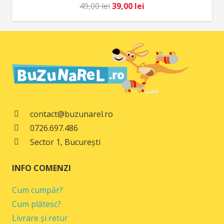
Prețul
Prețul
49,00
lei
39,00
lei
inițial
curent
a
este:
fost:
39,00 lei.
49,00 lei.
contact@buzunarel.ro
0726.697.486
Sector 1, București
INFO COMENZI
Cum cumpăr?
Cum plătesc?
Livrare și retur