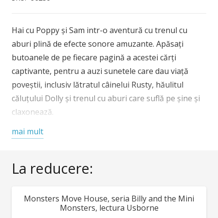
Hai cu Poppy și Sam intr-o aventură cu trenul cu
aburi plină de efecte sonore amuzante. Apăsați
butoanele de pe fiecare pagină a acestei cărți
captivante, pentru a auzi sunetele care dau viață
poveștii, inclusiv lătratul câinelui Rusty, hăulitul
căluțului Dolly și trenul cu aburi care suflă pe șine și
claxonează.
Vârstă recomandată 1 an +
mai mult
La reducere:
Monsters Move House, seria Billy and the Mini
REDUCERI!
Monsters, lectura Usborne