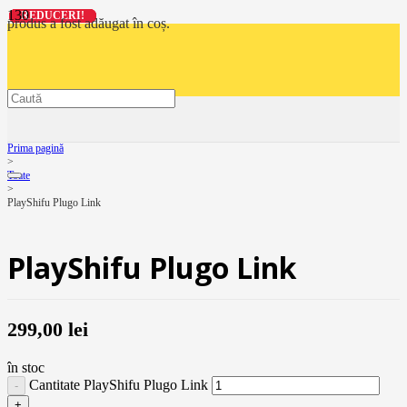
REDUCERI!
REDUCERI!
REDUCERI!
REDUCERI!
produs
a fost adăugat în coș.
Prima pagină
>
Toate
>
PlayShifu Plugo Link
PlayShifu Plugo Link
299,00
lei
în stoc
Cantitate PlayShifu Plugo Link