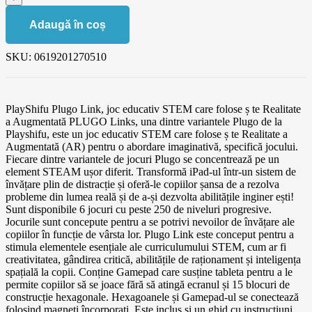
Adaugă în coș
SKU:
0619201270510
PlayShifu Plugo Link, joc educativ STEM care folose ș te Realitate
a Augmentată PLUGO Links, una dintre variantele Plugo de la
Playshifu, este un joc educativ STEM care folose ș te Realitate a
Augmentată (AR) pentru o abordare imaginativă, specifică jocului.
Fiecare dintre variantele de jocuri Plugo se concentrează pe un
element STEAM ușor diferit. Transformă iPad-ul într-un sistem de
învățare plin de distracție și oferă-le copiilor șansa de a rezolva
probleme din lumea reală și de a-și dezvolta abilitățile inginer ești!
Sunt disponibile 6 jocuri cu peste 250 de niveluri progresive.
Jocurile sunt concepute pentru a se potrivi nevoilor de învățare ale
copiilor în funcție de vârsta lor. Plugo Link este conceput pentru a
stimula elementele esențiale ale curriculumului STEM, cum ar fi
creativitatea, gândirea critică, abilitățile de raționament și inteligența
spațială la copii. Conține Gamepad care susține tableta pentru a le
permite copiilor să se joace fără să atingă ecranul și 15 blocuri de
construcție hexagonale. Hexagoanele și Gamepad-ul se conectează
folosind magneți încorporați. Este inclus și un ghid cu instrucțiuni