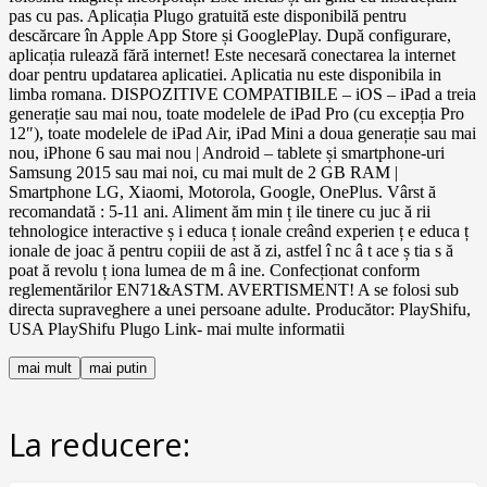
pas cu pas. Aplicația Plugo gratuită este disponibilă pentru
descărcare în Apple App Store și GooglePlay. După configurare,
aplicația rulează fără internet! Este necesară conectarea la internet
doar pentru updatarea aplicatiei. Aplicatia nu este disponibila in
limba romana. DISPOZITIVE COMPATIBILE – iOS – iPad a treia
generație sau mai nou, toate modelele de iPad Pro (cu excepția Pro
12″), toate modelele de iPad Air, iPad Mini a doua generație sau mai
nou, iPhone 6 sau mai nou | Android – tablete și smartphone-uri
Samsung 2015 sau mai noi, cu mai mult de 2 GB RAM |
Smartphone LG, Xiaomi, Motorola, Google, OnePlus. Vârst ă
recomandată : 5-11 ani. Aliment ăm min ț ile tinere cu juc ă rii
tehnologice interactive ș i educa ț ionale creând experien ț e educa ț
ionale de joac ă pentru copiii de ast ă zi, astfel î nc â t ace ș tia s ă
poat ă revolu ț iona lumea de m â ine. Confecționat conform
reglementărilor EN71&ASTM. AVERTISMENT! A se folosi sub
directa supraveghere a unei persoane adulte. Producător: PlayShifu,
USA PlayShifu Plugo Link- mai multe informatii
mai mult
mai putin
La reducere: