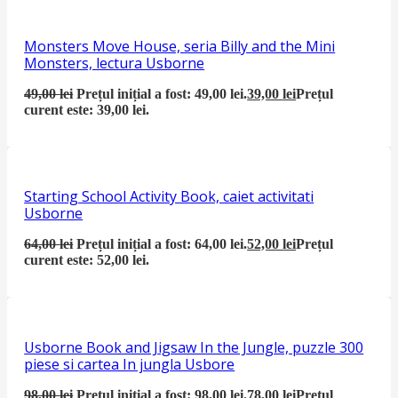
Monsters Move House, seria Billy and the Mini
Monsters, lectura Usborne
49,00
lei
Prețul inițial a fost: 49,00 lei.
39,00
lei
Prețul
curent este: 39,00 lei.
Starting School Activity Book, caiet activitati
Usborne
64,00
lei
Prețul inițial a fost: 64,00 lei.
52,00
lei
Prețul
curent este: 52,00 lei.
Usborne Book and Jigsaw In the Jungle, puzzle 300
piese si cartea In jungla Usbore
98,00
lei
Prețul inițial a fost: 98,00 lei.
78,00
lei
Prețul