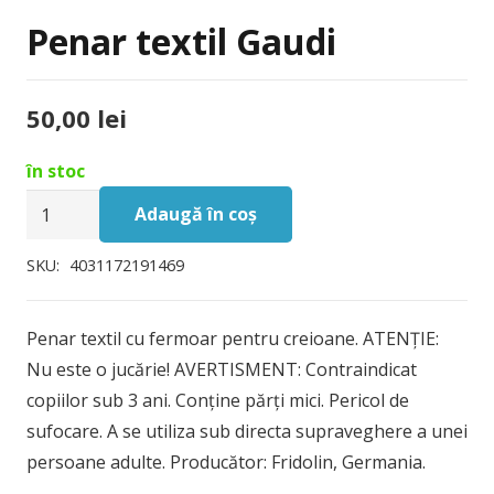
Penar textil Gaudi
50,00
lei
în stoc
Cantitate
Adaugă în coș
Penar
textil
SKU:
4031172191469
Gaudi
Penar textil cu fermoar pentru creioane. ATENȚIE:
Nu este o jucărie! AVERTISMENT: Contraindicat
copiilor sub 3 ani. Conține părți mici. Pericol de
sufocare. A se utiliza sub directa supraveghere a unei
persoane adulte. Producător: Fridolin, Germania.