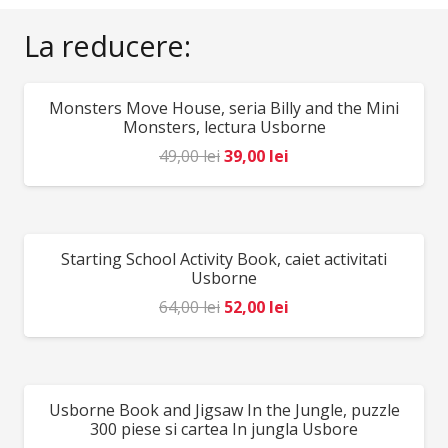
La reducere:
Monsters Move House, seria Billy and the Mini
REDUCERI!
Monsters, lectura Usborne
Prețul
Prețul
49,00
lei
39,00
lei
inițial
curent
a
este:
fost:
39,00 lei.
Starting School Activity Book, caiet activitati
REDUCERI!
49,00 lei.
Usborne
Prețul
Prețul
64,00
lei
52,00
lei
inițial
curent
a
este:
fost:
52,00 lei.
Usborne Book and Jigsaw In the Jungle, puzzle
REDUCERI!
64,00 lei.
300 piese si cartea In jungla Usbore