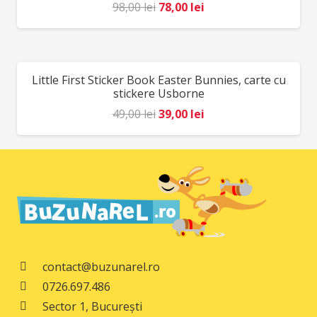
Prețul
Prețul
98,00
lei
78,00
lei
inițial
curent
a
este:
fost:
78,00 lei.
Little First Sticker Book Easter Bunnies, carte cu
REDUCERI!
98,00 lei.
stickere Usborne
Prețul
Prețul
49,00
lei
39,00
lei
inițial
curent
a
este:
fost:
39,00 lei.
49,00 lei.
contact@buzunarel.ro
0726.697.486
Sector 1, București