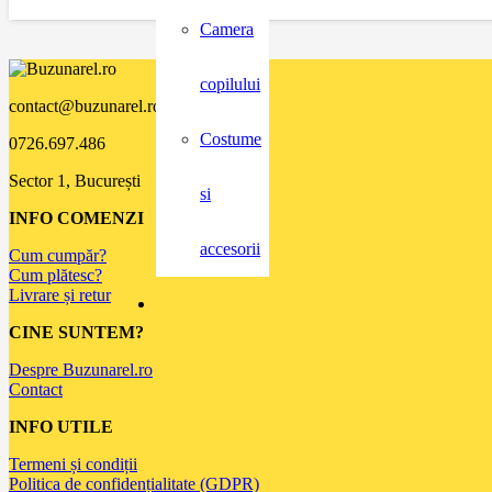
Camera
copilului
contact@buzunarel.ro
Costume
0726.697.486
Sector 1, București
si
INFO COMENZI
accesorii
Cum cumpăr?
Cum plătesc?
Livrare și retur
CINE SUNTEM?
Despre Buzunarel.ro
Contact
INFO UTILE
Termeni și condiții
Politica de confidențialitate (GDPR)