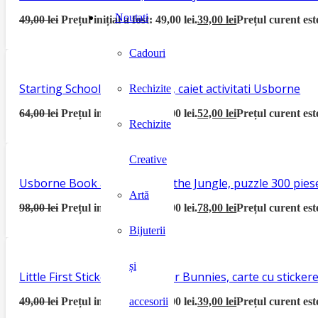
Noutati
49,00
lei
Prețul inițial a fost: 49,00 lei.
39,00
lei
Prețul curent este
Cadouri
Starting School Activity Book, caiet activitati Usborne
Rechizite
64,00
lei
Prețul inițial a fost: 64,00 lei.
52,00
lei
Prețul curent este
Rechizite
Creative
Usborne Book and Jigsaw In the Jungle, puzzle 300 piese
Artă
98,00
lei
Prețul inițial a fost: 98,00 lei.
78,00
lei
Prețul curent este
Bijuterii
și
Little First Sticker Book Easter Bunnies, carte cu sticke
49,00
lei
Prețul inițial a fost: 49,00 lei.
39,00
lei
Prețul curent este
accesorii