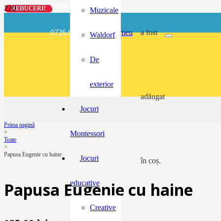
contact@buzunarel.ro
REDUCERI!
REDUCERI!
REDUCERI!
REDUCERI!
Muzicale
0726.697.486
meu
a fost
Waldorf
De
exterior
adăugat
Jocuri
Prima pagină
>
Montessori
Toate
>
Papusa Eugenie cu haine
Jocuri
în coș.
educative
Papusa Eugenie cu haine
Creative