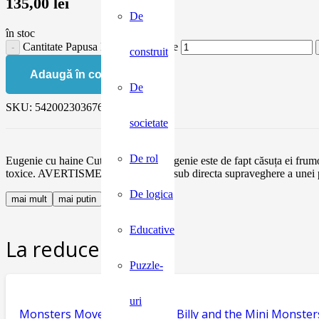
135,00
lei
De
în stoc
Cantitate Papusa Eugenie cu haine
construit
Adaugă în coș
De
SKU:
5420023036766
societate
De rol
Eugenie cu haine Cutia în care stă Eugenie este de fapt căsuța ei frumo
toxice. AVERTISMENT! A se folosi sub directa supraveghere a unei p
De logica
mai mult
mai putin
Educative
La reducere:
Puzzle-
uri
Monsters Move House, seria Billy and the Mini Monster