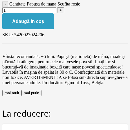
Cantitate Papusa de mana Scufita rosie
Adaugă în coș
SKU:
5420023024206
Vârsta recomandată: +6 luni. Păpușă (marionetă) de mână, moale și
plăcută la atingere, pentru cele mai vesele povești. Luați loc și
bucurați-vă de imaginația bogată care naște povești spectaculaose!
Lavabilă în mașina de spălat la 30 o C. Confecţionată din materiale
non-toxice. AVERTISMENT! A se folosi sub directa supraveghere a
unei persoane adulte. Producător: Egmont Toys, Belgia.
mai mult
mai putin
La reducere: