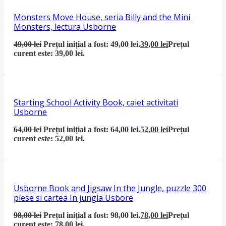
Monsters Move House, seria Billy and the Mini
Monsters, lectura Usborne
49,00
lei
Prețul inițial a fost: 49,00 lei.
39,00
lei
Prețul
curent este: 39,00 lei.
Starting School Activity Book, caiet activitati
Usborne
64,00
lei
Prețul inițial a fost: 64,00 lei.
52,00
lei
Prețul
curent este: 52,00 lei.
Usborne Book and Jigsaw In the Jungle, puzzle 300
piese si cartea In jungla Usbore
98,00
lei
Prețul inițial a fost: 98,00 lei.
78,00
lei
Prețul
curent este: 78,00 lei.