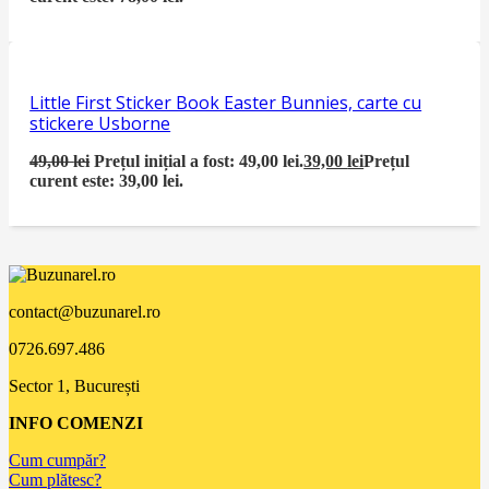
Little First Sticker Book Easter Bunnies, carte cu
stickere Usborne
49,00
lei
Prețul inițial a fost: 49,00 lei.
39,00
lei
Prețul
curent este: 39,00 lei.
contact@buzunarel.ro
0726.697.486
Sector 1, București
INFO COMENZI
Cum cumpăr?
Cum plătesc?