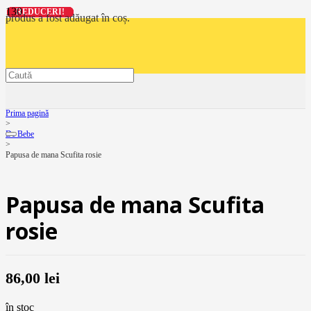
REDUCERI!
REDUCERI!
REDUCERI!
REDUCERI!
produs
a fost adăugat în coș.
Prima pagină
>
De Bebe
>
Papusa de mana Scufita rosie
Papusa de mana Scufita
rosie
86,00
lei
în stoc