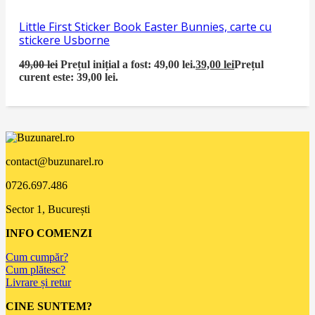
Little First Sticker Book Easter Bunnies, carte cu
stickere Usborne
49,00
lei
Prețul inițial a fost: 49,00 lei.
39,00
lei
Prețul
curent este: 39,00 lei.
contact@buzunarel.ro
0726.697.486
Sector 1, București
INFO COMENZI
Cum cumpăr?
Cum plătesc?
Livrare și retur
CINE SUNTEM?