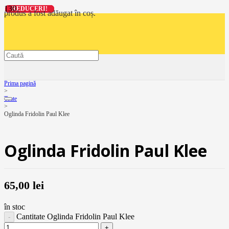
REDUCERI!
REDUCERI!
REDUCERI!
REDUCERI!
produs
a fost adăugat în coș.
Prima pagină
>
Toate
>
Oglinda Fridolin Paul Klee
Oglinda Fridolin Paul Klee
65,00
lei
în stoc
Cantitate Oglinda Fridolin Paul Klee