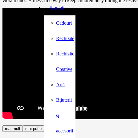
vibrant hues. A mess-free way to keep children busy during the festive
Noutati
Cadouri
Rechizite
Rechizite
Creative
Artă
Bijuterii
și
mai mult
mai putin
accesorii