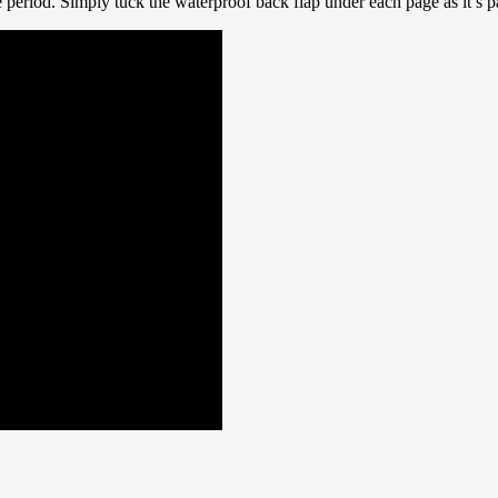
 period. Simply tuck the waterproof back flap under each page as it’s pa