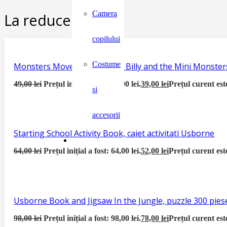
Camera
La reducere:
copilului
Costume
Monsters Move House, seria Billy and the Mini Monster
49,00
lei
Prețul inițial a fost: 49,00 lei.
39,00
lei
Prețul curent este
si
accesorii
Starting School Activity Book, caiet activitati Usborne
64,00
lei
Prețul inițial a fost: 64,00 lei.
52,00
lei
Prețul curent este
Usborne Book and Jigsaw In the Jungle, puzzle 300 piese
98,00
lei
Prețul inițial a fost: 98,00 lei.
78,00
lei
Prețul curent este