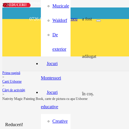
contact@buzunarel.ro
REDUCERI!
REDUCERI!
REDUCERI!
REDUCERI!
Muzicale
0726.697.486
meu
a fost
Waldorf
De
exterior
adăugat
Jocuri
Prima pagină
>
Montessori
Carti Usborne
>
Cărți de activități
Jocuri
în coș.
>
Nativity Magic Painting Book, carte de pictura cu apa Usborne
educative
Creative
Reduceri!