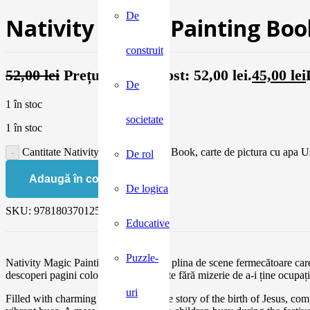
De
Nativity Magic Painting Boo
construit
52,00
lei
Prețul inițial a fost: 52,00 lei.
45,00
lei
De
1 în stoc
societate
1 în stoc
Cantitate Nativity Magic Painting Book, carte de pictura cu apa 
De rol
Adaugă în coș
De logica
SKU:
9781803701257
Educative
Puzzle-
Nativity Magic Painting Book o carte plina de scene fermecătoare care s
descoperi pagini colorate. O modalitate fără mizerie de a-i ține ocupaț
uri
Filled with charming scenes telling the story of the birth of Jesus, c