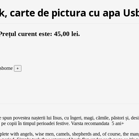
k, carte de pictura cu apa Us
Prețul curent este: 45,00 lei.
Usborne
pun povestea nașterii lui Iisus, cu îngeri, magi, cămile, păstori și, desi
i pe copii în timpul perioadei festive. Varsta recomandata 5 ani+
omplete with angels, wise men, camels, shepherds and, of course, the mang