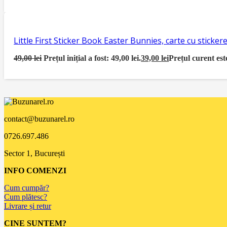
Little First Sticker Book Easter Bunnies, carte cu sticke
49,00
lei
Prețul inițial a fost: 49,00 lei.
39,00
lei
Prețul curent este
contact@buzunarel.ro
0726.697.486
Sector 1, București
INFO COMENZI
Cum cumpăr?
Cum plătesc?
Livrare și retur
CINE SUNTEM?