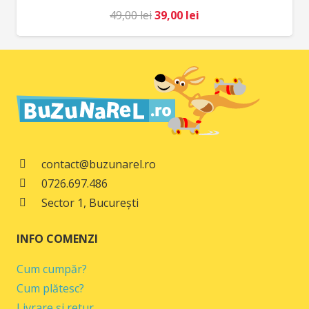
Prețul
Prețul
49,00
lei
39,00
lei
inițial
curent
a
este:
fost:
39,00 lei.
49,00 lei.
contact@buzunarel.ro
0726.697.486
Sector 1, București
INFO COMENZI
Cum cumpăr?
Cum plătesc?
Livrare și retur