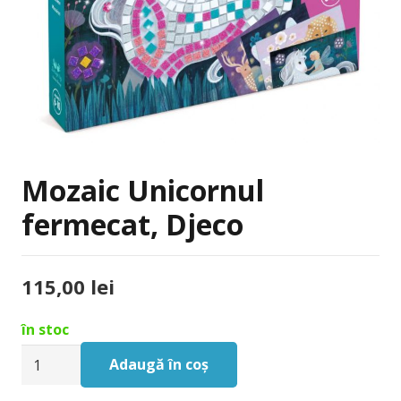
Mozaic Unicornul
fermecat, Djeco
115,00
lei
în stoc
Cantitate
Adaugă în coș
Mozaic