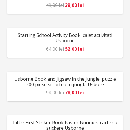
AVERTISMENT: Contraindicat copiilor sub 3 ani.
Prețul
Prețul
49,00
lei
39,00
lei
Conține părți mici. Se recomandă supravegherea
inițial
curent
copilului de către un adult în timpul jocului. Citiți cu
a
este:
atenție eticheta produsului înainte de a înmâna
fost:
39,00 lei.
Starting School Activity Book, caiet activitati
REDUCERI!
jucăria copilului. Producător: Djeco, Franţa.
49,00 lei.
Usborne
Prețul
Prețul
64,00
lei
52,00
lei
inițial
curent
a
este:
fost:
52,00 lei.
Usborne Book and Jigsaw In the Jungle, puzzle
REDUCERI!
64,00 lei.
300 piese si cartea In jungla Usbore
Prețul
Prețul
98,00
lei
78,00
lei
inițial
curent
a
este:
fost:
78,00 lei.
Little First Sticker Book Easter Bunnies, carte cu
REDUCERI!
98,00 lei.
stickere Usborne