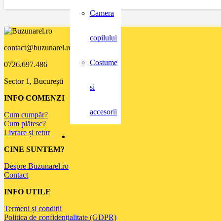
Camera
copilului
contact@buzunarel.ro
Costume
0726.697.486
Sector 1, București
si
INFO COMENZI
accesorii
Cum cumpăr?
Cum plătesc?
Livrare și retur
CINE SUNTEM?
Despre Buzunarel.ro
Contact
INFO UTILE
Termeni și condiții
Politica de confidențialitate (GDPR)