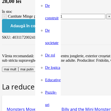
28,00
lei
De
în stoc
Cantitate Minge pentru jonglerie
construit
Adaugă în coș
De
SKU:
4031172002413
societate
De rol
Vârsta recomandată: + 6 ani. Minge pentru jonglerie, exterior croșeta
sub stricta supraveghere a unei persoane adulte. Producător: Fridolin
De logica
mai mult
mai putin
Educative
La reducere:
Puzzle-
uri
Monsters Move House, seria Billy and the Mini Monster