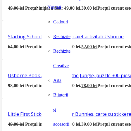
Noutati
49,00
lei
Prețul inițial a fost: 49,00 lei.
39,00
lei
Prețul curent este
Cadouri
Starting School Activity Book, caiet activitati Usborne
Rechizite
64,00
lei
Prețul inițial a fost: 64,00 lei.
52,00
lei
Prețul curent este
Rechizite
Creative
Usborne Book and Jigsaw In the Jungle, puzzle 300 piese
Artă
98,00
lei
Prețul inițial a fost: 98,00 lei.
78,00
lei
Prețul curent este
Bijuterii
și
Little First Sticker Book Easter Bunnies, carte cu sticke
49,00
lei
Prețul inițial a fost: 49,00 lei.
39,00
lei
Prețul curent este
accesorii