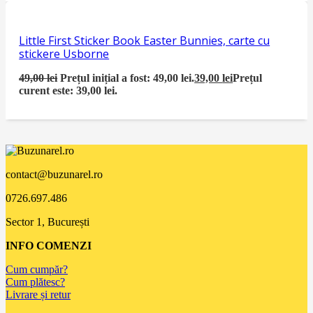
Little First Sticker Book Easter Bunnies, carte cu
stickere Usborne
49,00
lei
Prețul inițial a fost: 49,00 lei.
39,00
lei
Prețul
curent este: 39,00 lei.
contact@buzunarel.ro
0726.697.486
Sector 1, București
INFO COMENZI
Cum cumpăr?
Cum plătesc?
Livrare și retur