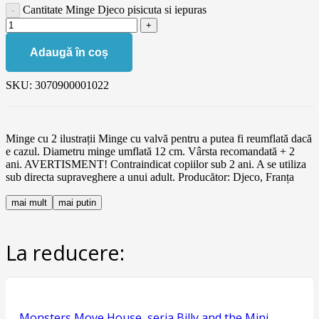
Cantitate Minge Djeco pisicuta si iepuras
Adaugă în coș
SKU:
3070900001022
Minge cu 2 ilustrații Minge cu valvă pentru a putea fi reumflată dacă
e cazul. Diametru minge umflată 12 cm. Vârsta recomandată + 2
ani. AVERTISMENT! Contraindicat copiilor sub 2 ani. A se utiliza
sub directa supraveghere a unui adult. Producător: Djeco, Franța
mai mult
mai putin
La reducere:
Monsters Move House, seria Billy and the Mini