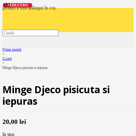
REDUCERI!
REDUCERI!
REDUCERI!
REDUCERI!
produs
a fost adăugat în coș.
Prima pagină
>
Jucarii
>
Minge Djeco pisicuta si iepuras
Minge Djeco pisicuta si
iepuras
20,00
lei
în stoc