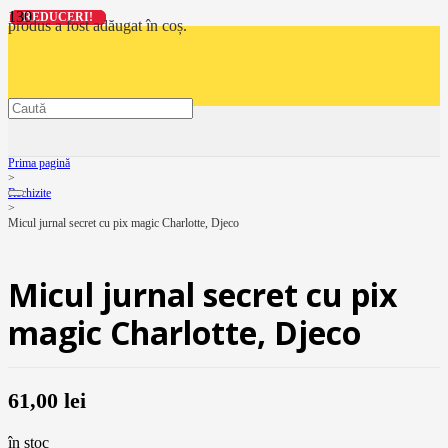
REDUCERI!
REDUCERI!
REDUCERI!
REDUCERI!
produs
a fost adăugat în coș.
Prima pagină
>
Rechizite
>
Micul jurnal secret cu pix magic Charlotte, Djeco
Micul jurnal secret cu pix
magic Charlotte, Djeco
61,00
lei
în stoc