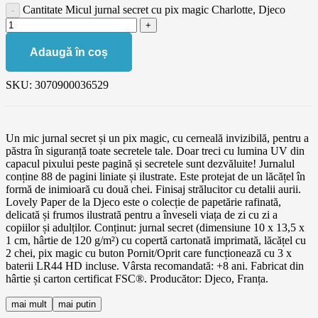
Cantitate Micul jurnal secret cu pix magic Charlotte, Djeco
Adaugă în coș
SKU:
3070900036529
Un mic jurnal secret și un pix magic, cu cerneală invizibilă, pentru a
păstra în siguranță toate secretele tale. Doar treci cu lumina UV din
capacul pixului peste pagină și secretele sunt dezvăluite! Jurnalul
conține 88 de pagini liniate și ilustrate. Este protejat de un lăcățel în
formă de inimioară cu două chei. Finisaj strălucitor cu detalii aurii.
Lovely Paper de la Djeco este o colecție de papetărie rafinată,
delicată și frumos ilustrată pentru a înveseli viața de zi cu zi a
copiilor și adulților. Conținut: jurnal secret (dimensiune 10 x 13,5 x
1 cm, hârtie de 120 g/m²) cu copertă cartonată imprimată, lăcățel cu
2 chei, pix magic cu buton Pornit/Oprit care funcționează cu 3 x
baterii LR44 HD incluse. Vârsta recomandată: +8 ani. Fabricat din
hârtie și carton certificat FSC®. Producător: Djeco, Franța.
mai mult
mai putin