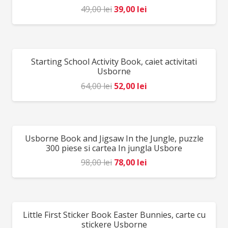
Prețul
Prețul
49,00
lei
39,00
lei
inițial
curent
a
este:
fost:
39,00 lei.
Starting School Activity Book, caiet activitati
REDUCERI!
49,00 lei.
Usborne
Prețul
Prețul
64,00
lei
52,00
lei
inițial
curent
a
este:
fost:
52,00 lei.
Usborne Book and Jigsaw In the Jungle, puzzle
REDUCERI!
64,00 lei.
300 piese si cartea In jungla Usbore
Prețul
Prețul
98,00
lei
78,00
lei
inițial
curent
a
este:
fost:
78,00 lei.
Little First Sticker Book Easter Bunnies, carte cu
REDUCERI!
98,00 lei.
stickere Usborne