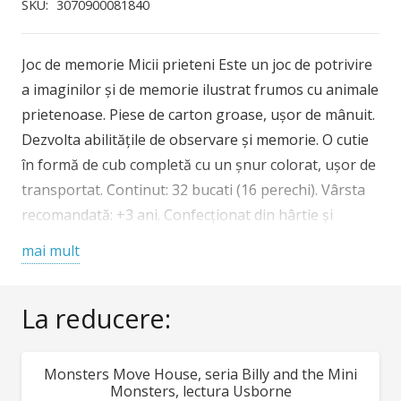
Micii
SKU:
3070900081840
prieteni
Djeco
Joc de memorie Micii prieteni Este un joc de potrivire
a imaginilor și de memorie ilustrat frumos cu animale
prietenoase. Piese de carton groase, ușor de mânuit.
Dezvolta abilitățile de observare și memorie. O cutie
în formă de cub completă cu un șnur colorat, ușor de
transportat. Continut: 32 bucati (16 perechi). Vârsta
recomandată: +3 ani. Confecționat din hârtie și
carton certificate FSC®. Conform reglementărilor
mai mult
EN71&ASTM. AVERTISMENT! Contraindicat copiilor
sub 2 ani. A se folosi sub directa supraveghere a unei
La reducere:
persoane adulte. Producă tor: D jeco, F ranța
Monsters Move House, seria Billy and the Mini
REDUCERI!
Monsters, lectura Usborne