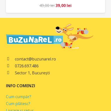
Prețul
Prețul
49,00
lei
39,00
lei
inițial
curent
a
este:
fost:
39,00 lei.
49,00 lei.
contact@buzunarel.ro
0726.697.486
Sector 1, București
INFO COMENZI
Cum cumpăr?
Cum plătesc?
Livrare și retur