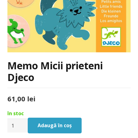
Memo Micii prieteni
Djeco
61,00
lei
în stoc
Cantitate
Adaugă în coș
Memo