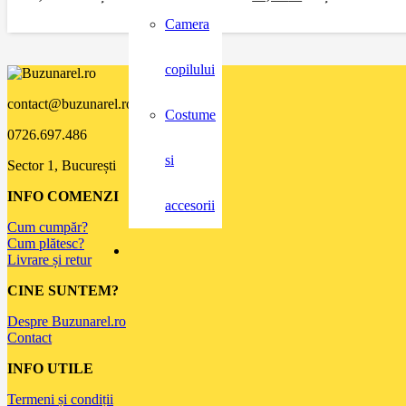
Camera
copilului
contact@buzunarel.ro
Costume
0726.697.486
si
Sector 1, București
INFO COMENZI
accesorii
Cum cumpăr?
Cum plătesc?
Livrare și retur
CINE SUNTEM?
Despre Buzunarel.ro
Contact
INFO UTILE
Termeni și condiții