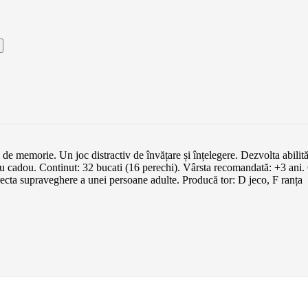
 memorie. Un joc distractiv de învățare și înțelegere. Dezvolta abilităț
entru cadou. Continut: 32 bucati (16 perechi). Vârsta recomandată: +3
ta supraveghere a unei persoane adulte. Producă tor: D jeco, F ranța