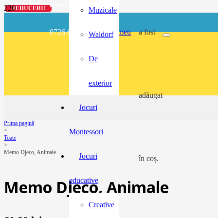
contact@buzunarel.ro
REDUCERI!
REDUCERI!
REDUCERI!
REDUCERI!
Muzicale
0726.697.486
meu
a fost
Waldorf
De
exterior
adăugat
Jocuri
Prima pagină
>
Montessori
Toate
>
Memo Djeco, Animale
Jocuri
în coș.
educative
Memo Djeco, Animale
Creative