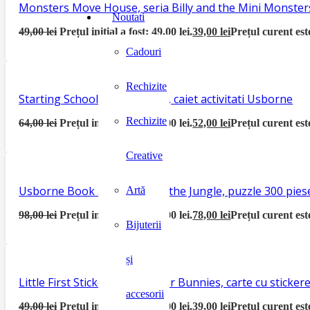
Monsters Move House, seria Billy and the Mini Monster
Noutati
49,00
lei
Prețul inițial a fost: 49,00 lei.
39,00
lei
Prețul curent este
Cadouri
Rechizite
Starting School Activity Book, caiet activitati Usborne
Rechizite
64,00
lei
Prețul inițial a fost: 64,00 lei.
52,00
lei
Prețul curent este
Creative
Usborne Book and Jigsaw In the Jungle, puzzle 300 piese
Artă
98,00
lei
Prețul inițial a fost: 98,00 lei.
78,00
lei
Prețul curent este
Bijuterii
și
Little First Sticker Book Easter Bunnies, carte cu sticke
accesorii
49,00
lei
Prețul inițial a fost: 49,00 lei.
39,00
lei
Prețul curent este