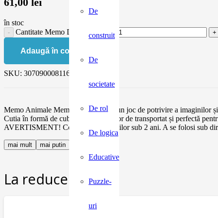
61,00
lei
De
în stoc
Cantitate Memo Djeco, Animale
construit
Adaugă în coș
De
SKU:
3070900081161
societate
De rol
Memo Animale Memo Animale este un joc de potrivire a imaginilor și de
Cutia în formă de cub cu șnur este ușor de transportat și perfectă p
AVERTISMENT! Contraindicat copiilor sub 2 ani. A se folosi sub direc
De logica
mai mult
mai putin
Educative
La reducere:
Puzzle-
uri