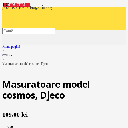
REDUCERI!
REDUCERI!
REDUCERI!
REDUCERI!
produs
a fost adăugat în coș.
Prima pagină
>
Cadouri
>
Masuratoare model cosmos, Djeco
Masuratoare model
cosmos, Djeco
109,00
lei
în stoc