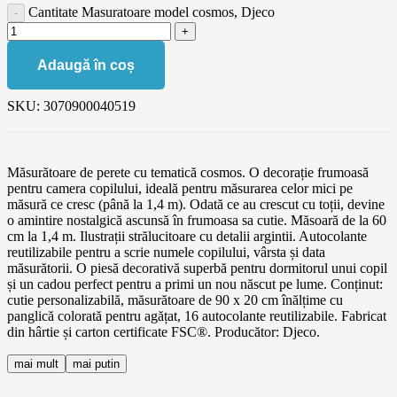
Cantitate Masuratoare model cosmos, Djeco
Adaugă în coș
SKU:
3070900040519
Măsurătoare de perete cu tematică cosmos. O decorație frumoasă
pentru camera copilului, ideală pentru măsurarea celor mici pe
măsură ce cresc (până la 1,4 m). Odată ce au crescut cu toții, devine
o amintire nostalgică ascunsă în frumoasa sa cutie. Măsoară de la 60
cm la 1,4 m. Ilustrații strălucitoare cu detalii argintii. Autocolante
reutilizabile pentru a scrie numele copilului, vârsta și data
măsurătorii. O piesă decorativă superbă pentru dormitorul unui copil
și un cadou perfect pentru a primi un nou născut pe lume. Conținut:
cutie personalizabilă, măsurătoare de 90 x 20 cm înălțime cu
panglică colorată pentru agățat, 16 autocolante reutilizabile. Fabricat
din hârtie și carton certificate FSC®. Producător: Djeco.
mai mult
mai putin