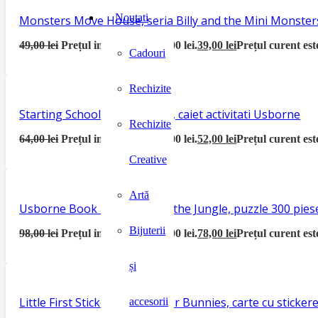
Noutati
Monsters Move House, seria Billy and the Mini Monster
49,00
lei
Prețul inițial a fost: 49,00 lei.
39,00
lei
Prețul curent este
Cadouri
Rechizite
Starting School Activity Book, caiet activitati Usborne
Rechizite
64,00
lei
Prețul inițial a fost: 64,00 lei.
52,00
lei
Prețul curent este
Creative
Artă
Usborne Book and Jigsaw In the Jungle, puzzle 300 piese
Bijuterii
98,00
lei
Prețul inițial a fost: 98,00 lei.
78,00
lei
Prețul curent este
și
Little First Sticker Book Easter Bunnies, carte cu sticke
accesorii