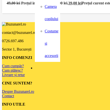
49,00
lei
Prețul inițial a fost: 49,00 lei.
39,00
lei
Prețul curent este
Camera
copilului
Costume
contact@buzunarel.ro
0726.697.486
si
Sector 1, București
accesorii
INFO COMENZI
Cum cumpăr?
Cum plătesc?
Livrare și retur
CINE SUNTEM?
Despre Buzunarel.ro
Contact
INFO UTILE