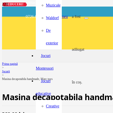
contact@buzunarel.ro
REDUCERI!
REDUCERI!
REDUCERI!
REDUCERI!
Muzicale
0726.697.486
meu
a fost
Waldorf
De
exterior
adăugat
Jocuri
Prima pagină
>
Montessori
Jucarii
>
Masina decapotabila handmade, Marc toys
Jocuri
în coș.
educative
Masina decapotabila handm
Creative