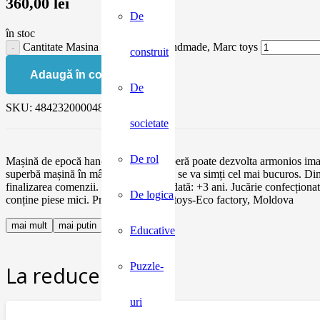
360,00
lei
De
în stoc
Cantitate Masina decapotabila handmade, Marc toys
construit
Adaugă în coș
De
SKU:
4842320000485
societate
De rol
Mașină de epocă handmade. Joaca liberă poate dezvolta armonios imagina
superbă mașină în mânuțe, copilul tău se va simți cel mai bucuros. Dim
finalizarea comenzii. Vârsta recomandată: +3 ani. Jucărie confecți
De logica
conține piese mici. Producător: Marc toys-Eco factory, Moldova
mai mult
mai putin
Educative
Puzzle-
La reducere:
uri