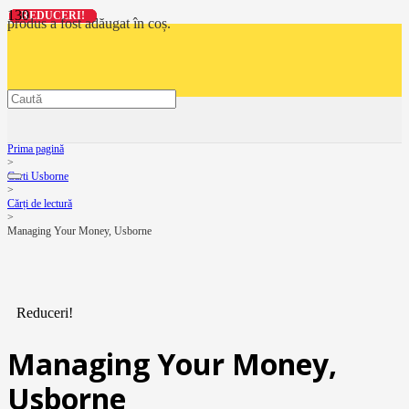
REDUCERI!
REDUCERI!
REDUCERI!
REDUCERI!
produs
a fost adăugat în coș.
Prima pagină
>
Carti Usborne
>
Cărți de lectură
>
Managing Your Money, Usborne
Reduceri!
Managing Your Money,
Usborne