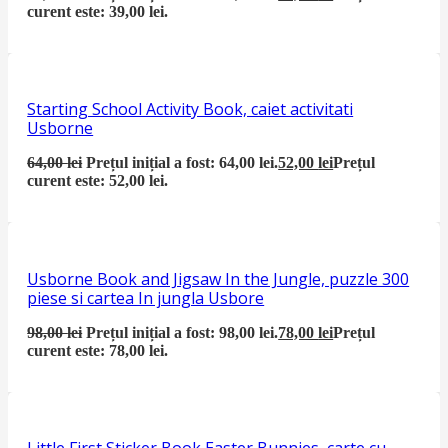
curent este: 39,00 lei.
Starting School Activity Book, caiet activitati
Usborne
64,00
lei
Prețul inițial a fost: 64,00 lei.
52,00
lei
Prețul
curent este: 52,00 lei.
Usborne Book and Jigsaw In the Jungle, puzzle 300
piese si cartea In jungla Usbore
98,00
lei
Prețul inițial a fost: 98,00 lei.
78,00
lei
Prețul
curent este: 78,00 lei.
Little First Sticker Book Easter Bunnies, carte cu