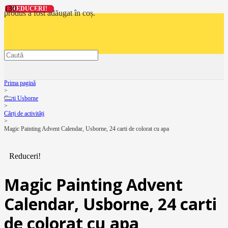
REDUCERI!
REDUCERI!
REDUCERI!
REDUCERI!
produs
a fost adăugat în coș.
Prima pagină
>
Carti Usborne
>
Cărți de activități
>
Magic Painting Advent Calendar, Usborne, 24 carti de colorat cu apa
Reduceri!
Magic Painting Advent
Calendar, Usborne, 24 carti
de colorat cu apa