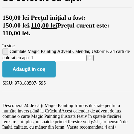
150,00
lei
Prețul inițial a fost:
150,00 lei.
110,00
lei
Prețul curent este:
110,00 lei.
în stoc
Cantitate Magic Painting Advent Calendar, Usborne, 24 carti de
colorat cu apa
Adaugă în coș
SKU:
9781805074595
Descoperă 24 de cărți Magic Painting frumos ilustrate pentru a
număra invers până la Crăciun!Acest calendar de advent de lux
conține o carte Magic Painting ilustrată festiv în spatele fiecărei
ferestre – în plus, în spatele primei ferestre veți găsi și o pensulă de
înaltă calitate, cu mâner din lemn. Varsta recomandata 4 ani+