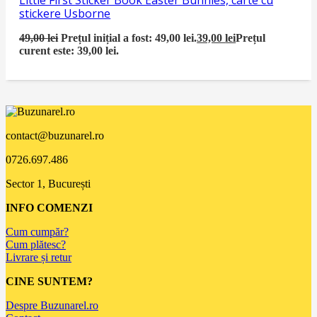
stickere Usborne
49,00
lei
Prețul inițial a fost: 49,00 lei.
39,00
lei
Prețul
curent este: 39,00 lei.
contact@buzunarel.ro
0726.697.486
Sector 1, București
INFO COMENZI
Cum cumpăr?
Cum plătesc?
Livrare și retur
CINE SUNTEM?
Despre Buzunarel.ro