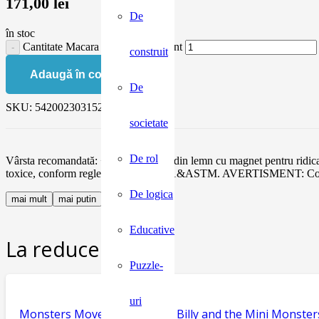
171,00
lei
De
în stoc
Cantitate Macara din lemn, Egmont
construit
Adaugă în coș
De
SKU:
5420023031525
societate
De rol
Vârsta recomandată: + 3 ani. Macara din lemn cu magnet pentru ridicare
toxice, conform reglementărilor EN71&ASTM. AVERTISMENT: Contraindi
De logica
mai mult
mai putin
Educative
La reducere:
Puzzle-
uri
Monsters Move House, seria Billy and the Mini Monster