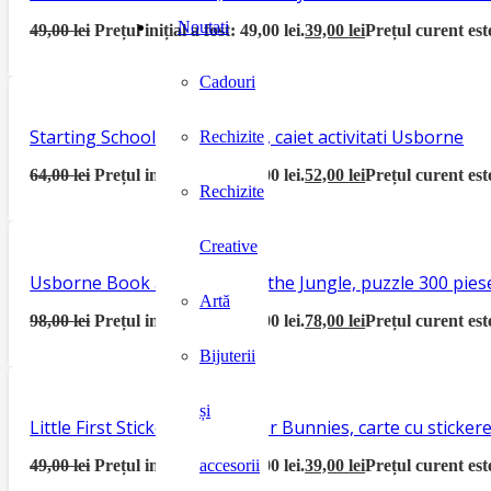
Noutati
49,00
lei
Prețul inițial a fost: 49,00 lei.
39,00
lei
Prețul curent este
Cadouri
Starting School Activity Book, caiet activitati Usborne
Rechizite
64,00
lei
Prețul inițial a fost: 64,00 lei.
52,00
lei
Prețul curent este
Rechizite
Creative
Usborne Book and Jigsaw In the Jungle, puzzle 300 piese
Artă
98,00
lei
Prețul inițial a fost: 98,00 lei.
78,00
lei
Prețul curent este
Bijuterii
și
Little First Sticker Book Easter Bunnies, carte cu sticke
49,00
lei
Prețul inițial a fost: 49,00 lei.
39,00
lei
Prețul curent este
accesorii