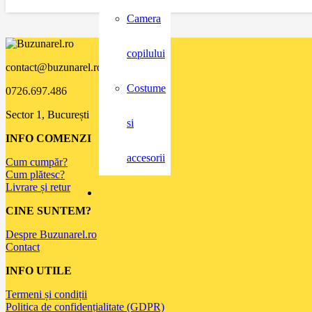
Camera
copilului
contact@buzunarel.ro
Costume
0726.697.486
Sector 1, București
si
INFO COMENZI
accesorii
Cum cumpăr?
Cum plătesc?
Livrare și retur
CINE SUNTEM?
Despre Buzunarel.ro
Contact
INFO UTILE
Termeni și condiții
Politica de confidențialitate (GDPR)