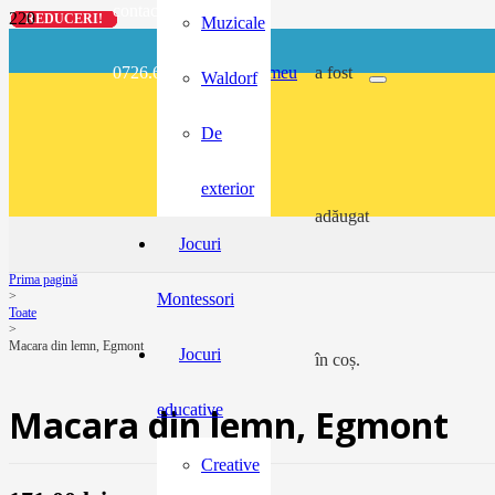
contact@buzunarel.ro
REDUCERI!
REDUCERI!
REDUCERI!
REDUCERI!
Muzicale
0726.697.486
meu
a fost
Waldorf
De
exterior
adăugat
Jocuri
Prima pagină
>
Montessori
Toate
>
Macara din lemn, Egmont
Jocuri
în coș.
educative
Macara din lemn, Egmont
Creative