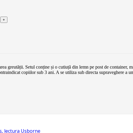
a greutății. Setul conține și o cutiuță din lemn pe post de container, m
cat copiilor sub 3 ani. A se utiliza sub directa supraveghere a unu
s, lectura Usborne