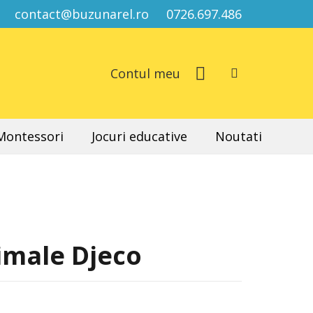
contact@buzunarel.ro
0726.697.486
Contul meu
 Montessori
Jocuri educative
Noutati
imale Djeco