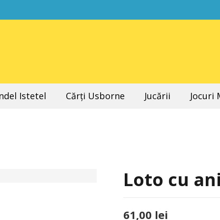
del Istetel
Cărți Usborne
Jucării
Jocuri
Loto cu an
61,00
lei