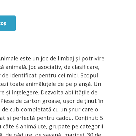
coș
nimale este un joc de limbaj și potrivire
 animală. Joc asociativ, de clasificare,
r de identificat pentru cei mici. Scopul
tezi toate animăluţele de pe planşă. Un
re și înțelegere. Dezvolta abilitățile de
Piese de carton groase, ușor de ținut în
ă de cub completată cu un șnur care o
at și perfectă pentru cadou. Conținut: 5
u câte 6 animăluţe, grupate pe categorii
, de pădure, de savană, marine), 30 de