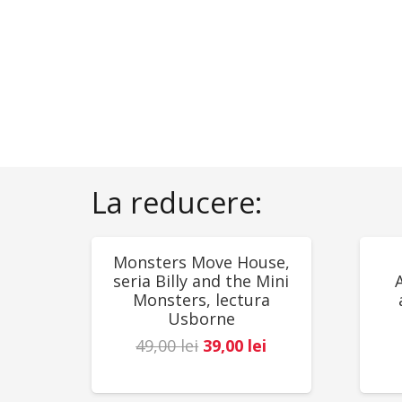
La reducere:
REDUCERI!
RED
Monsters Move House,
seria Billy and the Mini
Monsters, lectura
Usborne
Prețul
Prețul
49,00
lei
39,00
lei
inițial
curent
a
este: