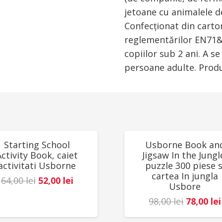
jetoane cu animalele d
Confecționat din carto
reglementărilor EN71
copiilor sub 2 ani. A s
persoane adulte. Produc
UCERI!
REDUCERI!
Starting School
Usborne Book an
Activity Book, caiet
Jigsaw In the Jungl
activitati Usborne
puzzle 300 piese s
cartea In jungla
Prețul
Prețul
64,00
lei
52,00
lei
Usbore
inițial
curent
Prețul
98,00
lei
78,00
lei
a
este:
inițial
fost:
52,00 lei.