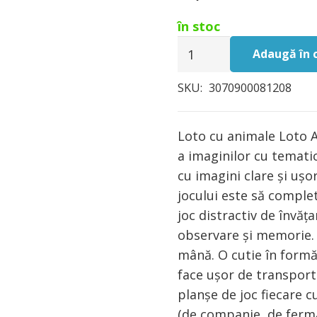
în stoc
Cantitate
Adaugă în 
Loto
cu
SKU:
3070900081208
animale
Djeco
Loto cu animale Loto A
a imaginilor cu tematică
cu imagini clare şi uşo
jocului este să comple
joc distractiv de învăța
observare și memorie. 
mână. O cutie în form
face ușor de transport
planșe de joc fiecare c
(de companie, de fermă