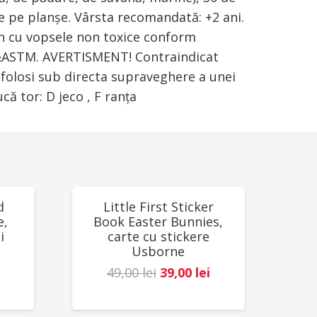
e pe planşe. Vârsta recomandată: +2 ani.
n cu vopsele non toxice conform
&ASTM. AVERTISMENT! Contraindicat
e folosi sub directa supraveghere a unei
ă tor: D jeco , F ranța
REDUCERI!
d
Little First Sticker
e,
Book Easter Bunnies,
i
carte cu stickere
Usborne
Prețul
Prețul
49,00
lei
39,00
lei
Prețul
inițial
curent
curent
a
este: