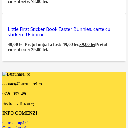
curent este: 78,00 lei.
Little First Sticker Book Easter Bunnies, carte cu
stickere Usborne
49,00
lei
Prețul inițial a fost: 49,00 lei.
39,00
lei
Prețul
curent este: 39,00 lei.
contact@buzunarel.ro
0726.697.486
Sector 1, București
INFO COMENZI
Cum cumpăr?
Cum plătesc?