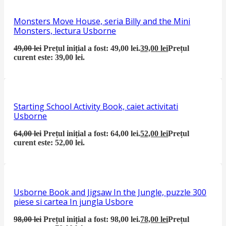
Monsters Move House, seria Billy and the Mini
Monsters, lectura Usborne
49,00
lei
Prețul inițial a fost: 49,00 lei.
39,00
lei
Prețul
curent este: 39,00 lei.
Starting School Activity Book, caiet activitati
Usborne
64,00
lei
Prețul inițial a fost: 64,00 lei.
52,00
lei
Prețul
curent este: 52,00 lei.
Usborne Book and Jigsaw In the Jungle, puzzle 300
piese si cartea In jungla Usbore
98,00
lei
Prețul inițial a fost: 98,00 lei.
78,00
lei
Prețul