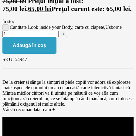
75,00
lei
Prețul inițial a fost:
75,00 lei.
65,00
lei
Prețul curent este: 65,00 lei.
în stoc
Cantitate Look inside your Body, carte cu clapete,Usborne
Adaugă în coș
SKU:
54947
De la creier și sânge la simțuri și piele,copiii vor adora să exploreze
toate aspectele corpului uman cu această carte interactivă fantastică.
Mintea micilor cititori va fi uimită pe măsură ce vor afla cum
funcționează creierul lor, ce se întâmplă când mănâncă, cum folosesc
plămânii oxigenul și multe altele.
Vârstă recomandată 5 ani +