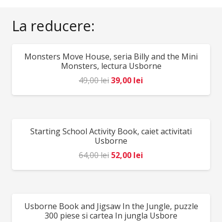
Vârstă recomandată 5 ani +
La reducere:
Monsters Move House, seria Billy and the Mini
REDUCERI!
Monsters, lectura Usborne
Prețul
Prețul
49,00
lei
39,00
lei
inițial
curent
a
este:
fost:
39,00 lei.
Starting School Activity Book, caiet activitati
REDUCERI!
49,00 lei.
Usborne
Prețul
Prețul
64,00
lei
52,00
lei
inițial
curent
a
este:
fost:
52,00 lei.
Usborne Book and Jigsaw In the Jungle, puzzle
REDUCERI!
64,00 lei.
300 piese si cartea In jungla Usbore