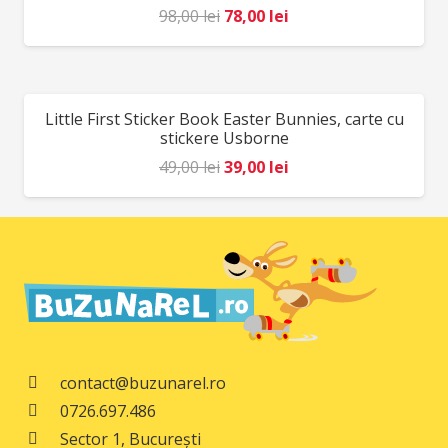
Prețul
Prețul
98,00
lei
78,00
lei
inițial
curent
a
este:
fost:
78,00 lei.
Little First Sticker Book Easter Bunnies, carte cu
REDUCERI!
98,00 lei.
stickere Usborne
Prețul
Prețul
49,00
lei
39,00
lei
inițial
curent
a
este:
fost:
39,00 lei.
49,00 lei.
contact@buzunarel.ro
0726.697.486
Sector 1, București