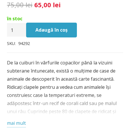
Prețul
Prețul
75,00
lei
65,00
lei
inițial
curent
în stoc
a
este:
Cantitate
fost:
65,00 lei.
Adaugă în coș
Look
75,00 lei.
inside
SKU:
94292
Animal
Homes,
De la cuiburi în vârfurile copacilor până la vizuini
carte
subterane întunecate, există o mulțime de case de
cu
animale de descoperit în această carte fascinantă.
clapete,
Ridicați clapele pentru a vedea cum animalele își
Usborne
construiesc case la temperaturi extreme, se
adăpostesc într-un recif de corali cald sau pe malul
unui râu. Cuprinde peste 80 de clapete de ridicat și
link-uri către site-uri web cu videoclipuri și imagini cu
mai mult
case de animale reale.