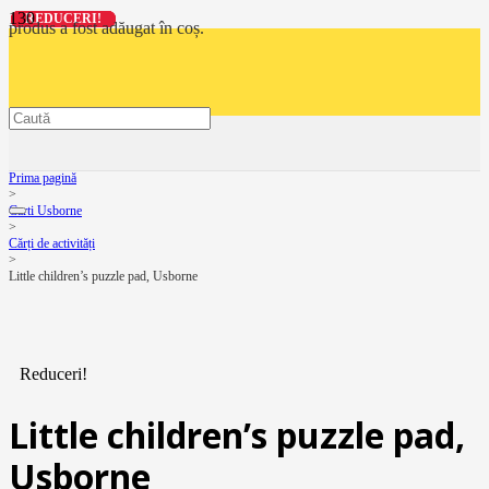
REDUCERI!
REDUCERI!
REDUCERI!
REDUCERI!
produs
a fost adăugat în coș.
Prima pagină
>
Carti Usborne
>
Cărți de activități
>
Little children’s puzzle pad, Usborne
Reduceri!
Little children’s puzzle pad,
Usborne