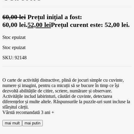
60,00
lei
Prețul inițial a fost:
60,00 lei.
52,00
lei
Prețul curent este: 52,00 lei.
Stoc epuizat
Stoc epuizat
SKU:
92148
O carte de activități distractive, plină de jocuri simple cu cuvinte,
numere și imagini, pentru ca micuții să se bucure în timp ce își
dezvoltă abilitățile de citire, scriere, numărare și observare.
Activitățile includ labirinturi, căutări de cuvinte, detectarea
diferențelor și multe altele. Răspunsurile la puzzle-uri sunt incluse la
sfârșitul cărții.
Vârstă recomandată 3 ani +
mai mult
mai putin