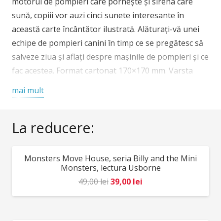
motorul de pompieri care pornește și sirena care
Engine,
sună, copiii vor auzi cinci sunete interesante în
carte
această carte încântător ilustrată. Alăturați-vă unei
cu
echipe de pompieri canini în timp ce se pregătesc să
sunete,
salveze ziua și aflați despre mașinile de pompieri și ce
Usborne
fac acestea. Format cartonat 170×170 mm. Varsta
recomandata 1 an+
mai mult
From the alarm ringing at the fire station to the fire
engine revving and the siren blaring, there are five
La reducere:
exciting sounds for children to hear in this
delightfully illustrated book. Join a team of canine fire
Monsters Move House, seria Billy and the Mini
REDUCERI!
fighters as they get ready to save the day, and find
Monsters, lectura Usborne
out about fire engines and what they do.
Prețul
Prețul
49,00
lei
39,00
lei
inițial
curent
a
este: