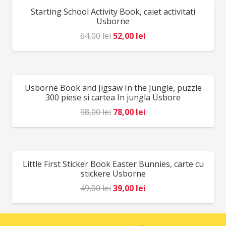
fost:
39,00 lei.
Starting School Activity Book, caiet activitati
REDUCERI!
49,00 lei.
Usborne
Prețul
Prețul
64,00
lei
52,00
lei
inițial
curent
a
este:
fost:
52,00 lei.
Usborne Book and Jigsaw In the Jungle, puzzle
REDUCERI!
64,00 lei.
300 piese si cartea In jungla Usbore
Prețul
Prețul
98,00
lei
78,00
lei
inițial
curent
a
este:
fost:
78,00 lei.
Little First Sticker Book Easter Bunnies, carte cu
REDUCERI!
98,00 lei.
stickere Usborne
Prețul
Prețul
49,00
lei
39,00
lei
inițial
curent
a
este: