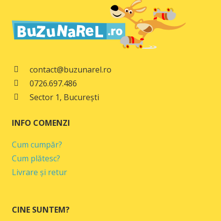
fost:
39,00 lei.
49,00 lei.
contact@buzunarel.ro
0726.697.486
Sector 1, București
INFO COMENZI
Cum cumpăr?
Cum plătesc?
Livrare și retur
CINE SUNTEM?