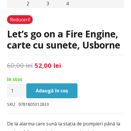
Reduceri!
Let’s go on a Fire Engine,
carte cu sunete, Usborne
Prețul
Prețul
60,00
lei
52,00
lei
inițial
curent
în stoc
a
este:
Cantitate
fost:
52,00 lei.
Adaugă în coș
Let's
60,00 lei.
go
SKU:
9781805312833
on
a
De la alarma care sună la stația de pompieri până la
Fire