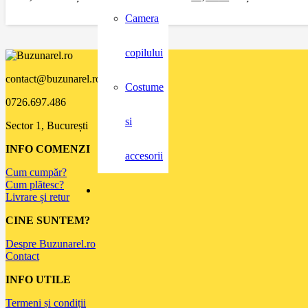
Camera
copilului
contact@buzunarel.ro
Costume
0726.697.486
si
Sector 1, București
INFO COMENZI
accesorii
Cum cumpăr?
Cum plătesc?
Livrare și retur
CINE SUNTEM?
Despre Buzunarel.ro
Contact
INFO UTILE
Termeni și condiții