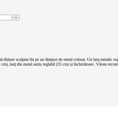
luture sculptat fin pe un lănțișor de metal colorat. Un lanț metalic regl
3,5 cm), lanț din metal auriu reglabil (55 cm) și închizătoare. Vârsta r