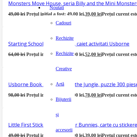
Monsters Move House, seria Billy and the Mini Monster
Noutati
49,00
lei
Prețul inițial a fost: 49,00 lei.
39,00
lei
Prețul curent este
Cadouri
Rechizite
Starting School Activity Book, caiet activitati Usborne
Rechizite
64,00
lei
Prețul inițial a fost: 64,00 lei.
52,00
lei
Prețul curent este
Creative
Usborne Book and Jigsaw In the Jungle, puzzle 300 piese
Artă
98,00
lei
Prețul inițial a fost: 98,00 lei.
78,00
lei
Prețul curent este
Bijuterii
și
Little First Sticker Book Easter Bunnies, carte cu sticke
accesorii
49,00
lei
Prețul inițial a fost: 49,00 lei.
39,00
lei
Prețul curent este