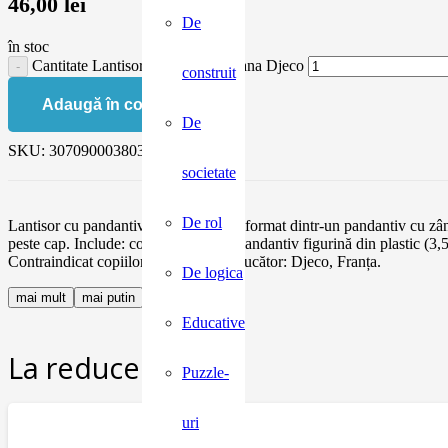
46,00
lei
De
în stoc
Cantitate Lantisor cu pandantiv zana Djeco
construit
Adaugă în coș
De
SKU:
3070900038035
societate
De rol
Lantisor cu pandantiv zana Un colier format dintr-un pandantiv cu zână-f
peste cap. Include: colier format din pandantiv figurină din plastic (
Contraindicat copiilor sub 3 ani. Producător: Djeco, Franța.
De logica
mai mult
mai putin
Educative
La reducere:
Puzzle-
uri