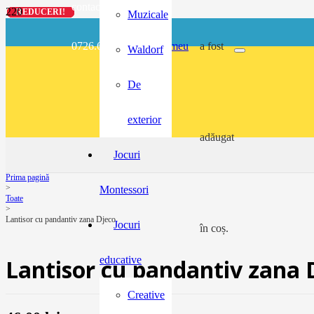
contact@buzunarel.ro
REDUCERI!
REDUCERI!
REDUCERI!
REDUCERI!
Muzicale
0726.697.486
meu
a fost
Waldorf
De
exterior
adăugat
Jocuri
Prima pagină
>
Montessori
Toate
>
Lantisor cu pandantiv zana Djeco
Jocuri
în coș.
educative
Lantisor cu pandantiv zana 
Creative