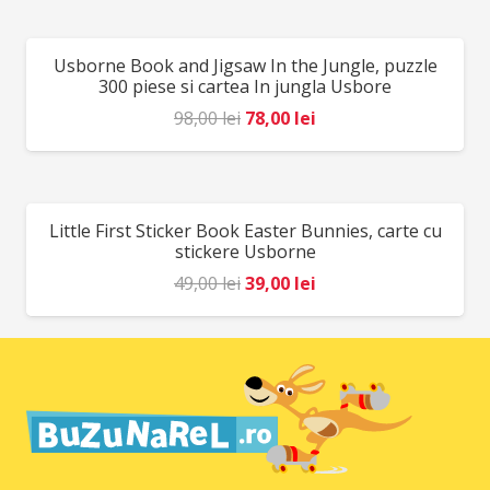
a
este:
fost:
52,00 lei.
Usborne Book and Jigsaw In the Jungle, puzzle
REDUCERI!
64,00 lei.
300 piese si cartea In jungla Usbore
Prețul
Prețul
98,00
lei
78,00
lei
inițial
curent
a
este:
fost:
78,00 lei.
Little First Sticker Book Easter Bunnies, carte cu
REDUCERI!
98,00 lei.
stickere Usborne
Prețul
Prețul
49,00
lei
39,00
lei
inițial
curent
a
este:
fost:
39,00 lei.
49,00 lei.