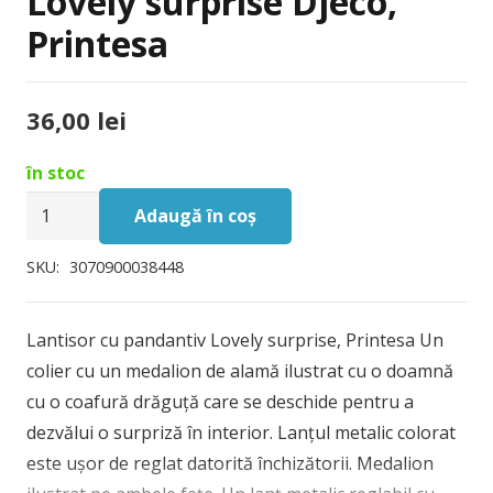
Lovely surprise Djeco,
Printesa
36,00
lei
în stoc
Cantitate
Adaugă în coș
Lantisor
cu
SKU:
3070900038448
pandantiv
Lovely
Lantisor cu pandantiv Lovely surprise, Printesa Un
surprise
colier cu un medalion de alamă ilustrat cu o doamnă
Djeco,
cu o coafură drăguță care se deschide pentru a
Printesa
dezvălui o surpriză în interior. Lanțul metalic colorat
este ușor de reglat datorită închizătorii. Medalion