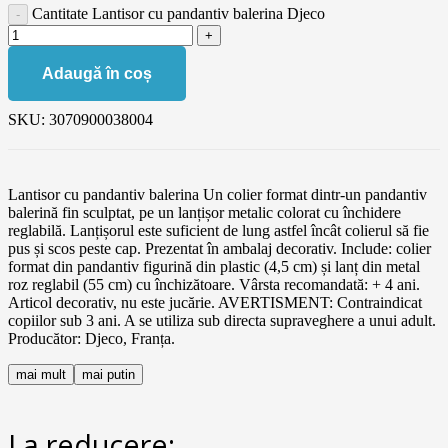
Cantitate Lantisor cu pandantiv balerina Djeco
Adaugă în coș
SKU:
3070900038004
Lantisor cu pandantiv balerina Un colier format dintr-un pandantiv
balerină fin sculptat, pe un lanțișor metalic colorat cu închidere
reglabilă. Lanțișorul este suficient de lung astfel încât colierul să fie
pus și scos peste cap. Prezentat în ambalaj decorativ. Include: colier
format din pandantiv figurină din plastic (4,5 cm) și lanț din metal
roz reglabil (55 cm) cu închizătoare. Vârsta recomandată: + 4 ani.
Articol decorativ, nu este jucărie. AVERTISMENT: Contraindicat
copiilor sub 3 ani. A se utiliza sub directa supraveghere a unui adult.
Producător: Djeco, Franța.
mai mult
mai putin
La reducere: