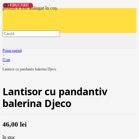
REDUCERI!
REDUCERI!
REDUCERI!
REDUCERI!
produs
a fost adăugat în coș.
Prima pagină
>
Toate
>
Lantisor cu pandantiv balerina Djeco
Lantisor cu pandantiv
balerina Djeco
46,00
lei
în stoc