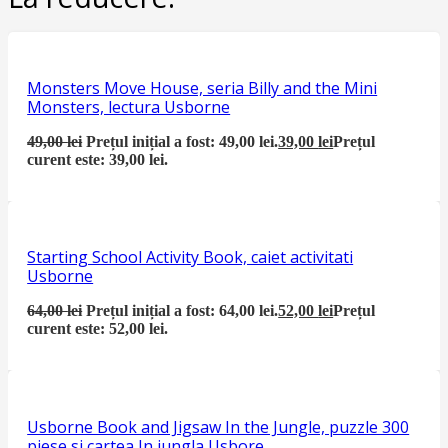
Monsters Move House, seria Billy and the Mini
Monsters, lectura Usborne
49,00
lei
Prețul inițial a fost: 49,00 lei.
39,00
lei
Prețul
curent este: 39,00 lei.
Starting School Activity Book, caiet activitati
Usborne
64,00
lei
Prețul inițial a fost: 64,00 lei.
52,00
lei
Prețul
curent este: 52,00 lei.
Usborne Book and Jigsaw In the Jungle, puzzle 300
piese si cartea In jungla Usbore