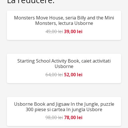
Contraindicat copiilor sub 3 ani. Conține părți mici. Se
recomandă supravegherea copilului de către un adult
Monsters Move House, seria Billy and the Mini
REDUCERI!
în timpul jocului. Producător: Marc toys, Moldova
Monsters, lectura Usborne
Prețul
Prețul
49,00
lei
39,00
lei
inițial
curent
a
este:
fost:
39,00 lei.
Starting School Activity Book, caiet activitati
REDUCERI!
49,00 lei.
Usborne
Prețul
Prețul
64,00
lei
52,00
lei
inițial
curent
a
este:
fost:
52,00 lei.
Usborne Book and Jigsaw In the Jungle, puzzle
REDUCERI!
64,00 lei.
300 piese si cartea In jungla Usbore
Prețul
Prețul
98,00
lei
78,00
lei
inițial
curent