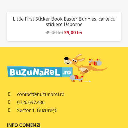
a
este:
fost:
78,00 lei.
Little First Sticker Book Easter Bunnies, carte cu
REDUCERI!
98,00 lei.
stickere Usborne
Prețul
Prețul
49,00
lei
39,00
lei
inițial
curent
a
este:
fost:
39,00 lei.
49,00 lei.
contact@buzunarel.ro
0726.697.486
Sector 1, București
INFO COMENZI