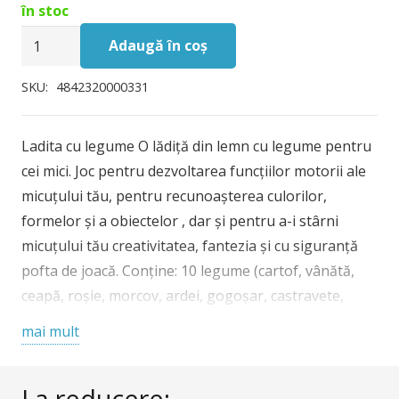
în stoc
Cantitate
Adaugă în coș
Ladita
cu
SKU:
4842320000331
legume,
jucarie
Ladita cu legume O lădiță din lemn cu legume pentru
handmade
cei mici. Joc pentru dezvoltarea funcțiilor motorii ale
Marc
micuțului tău, pentru recunoașterea culorilor,
toys
formelor și a obiectelor , dar și pentru a-i stârni
micuțului tău creativitatea, fantezia și cu siguranță
pofta de joacă. Conține: 10 legume (cartof, vânătă,
ceapă, roșie, morcov, ardei, gogoșar, castravete,
usturoi, brocoli), tocător (20x12x1 cm), cuțitaș din
mai mult
lemn. Vârsta recomandată: +3 ani. Confecționat din
lemn de tei cu vopsele pe bază de apă. Conform
La reducere:
reglementărilor EN71&ASTM. AVERTISMENT: