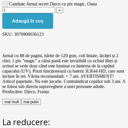
Cantitate Jurnal secret Djeco cu pix magic, Oana
Adaugă în coș
SKU:
3070900036123
Jurnal cu 88 de pagini, hârtie de 120 gsm, coli liniate, lăcățel și 2
chei, 1 pix ”magic” a cărui pastă este invizibilă cu ochiul liber și
scrisul se vede doar când este luminat cu lanterna de la capătul
capacului (UV). Pixul funcționează cu baterii 3LR44 HD, care sunt
incluse în set. Vârsta recomandată: + 7 ani. AVERTISMENT!
Articol papetarie. Nu este jucarie. Contraindicat copiilor sub 3 ani. A
se folosi sub directa supraveghere a unei persoane adulte.
Producător: Djeco, Franța
mai mult
mai putin
La reducere: