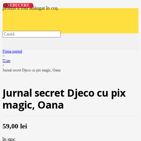
REDUCERI!
REDUCERI!
REDUCERI!
REDUCERI!
produs
a fost adăugat în coș.
Prima pagină
>
Toate
>
Jurnal secret Djeco cu pix magic, Oana
Jurnal secret Djeco cu pix
magic, Oana
59,00
lei
în stoc