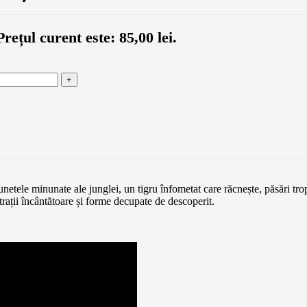
Prețul curent este: 85,00 lei.
sunetele minunate ale junglei, un tigru înfometat care răcnește, păsări tr
strații încântătoare și forme decupate de descoperit.