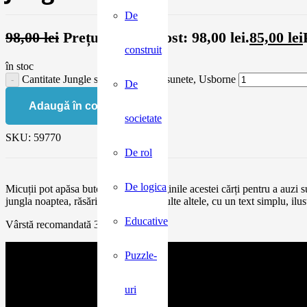
De
98,00
lei
Prețul inițial a fost: 98,00 lei.
85,00
lei
construit
în stoc
Cantitate Jungle sounds, carte cu sunete, Usborne
De
Adaugă în coș
societate
SKU:
59770
De rol
De logica
Micuții pot apăsa butoanele de pe paginile acestei cărți pentru a auzi 
jungla noaptea, răsăritul soarelui și multe altele, cu un text simplu, ilu
Educative
Vârstă recomandată 3 ani +
Puzzle-
uri