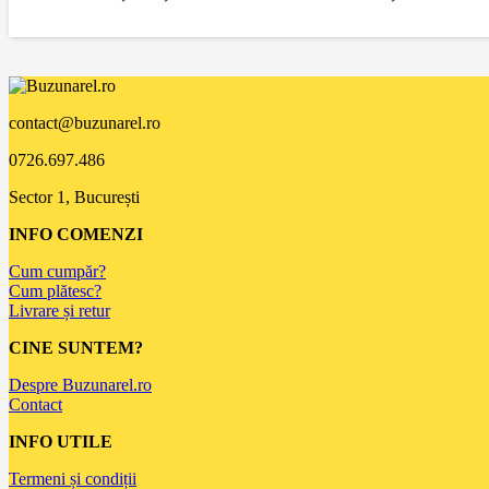
contact@buzunarel.ro
0726.697.486
Sector 1, București
INFO COMENZI
Cum cumpăr?
Cum plătesc?
Livrare și retur
CINE SUNTEM?
Despre Buzunarel.ro
Contact
INFO UTILE
Termeni și condiții