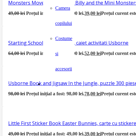
Monsters Move House, seria Billy and the Mini Monster
Camera
49,00
lei
Prețul inițial a fost: 49,00 lei.
39,00
lei
Prețul curent este
copilului
Costume
Starting School Activity Book, caiet activitati Usborne
64,00
lei
Prețul inițial a fost: 64,00 lei.
52,00
lei
Prețul curent este
si
accesorii
Usborne Book and Jigsaw In the Jungle, puzzle 300 piese
98,00
lei
Prețul inițial a fost: 98,00 lei.
78,00
lei
Prețul curent este
Little First Sticker Book Easter Bunnies, carte cu sticke
49,00
lei
Prețul inițial a fost: 49,00 lei.
39,00
lei
Prețul curent este