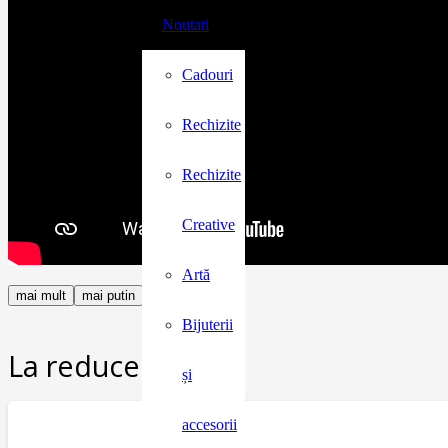
Noutati
Cadouri
Rechizite
Rechizite
Creative
Artă
mai mult
mai putin
Bijuterii
La reducere:
și
accesorii