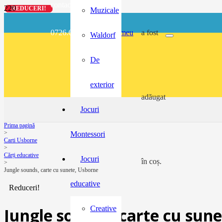
contact@buzunarel.ro
REDUCERI!
REDUCERI!
REDUCERI!
REDUCERI!
Muzicale
0726.697.486
meu
a fost
Waldorf
De
exterior
adăugat
Jocuri
Prima pagină
>
Montessori
Carti Usborne
>
Cărți educative
Jocuri
în coș.
>
Jungle sounds, carte cu sunete, Usborne
educative
Reduceri!
Creative
Jungle sounds, carte cu sun